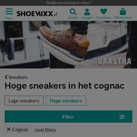
Gratis
verzending en retour*
Zoeken
Inloggen
Favorieten
Winkelmand
Menu
Sneakers
Hoge sneakers
in het cognac
tegorieën over
Lage sneakers
Hoge sneakers
Filter
Cognac
reset filters