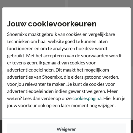
Jouw cookievoorkeuren
Shoemixx maakt gebruik van cookies en vergelijkbare
technieken om haar website goed te kunnen laten
functioneren en om te analyseren hoe deze wordt
gebruikt. Met het accepteren van de voorwaarden wordt
er tevens gebruik gemaakt van cookies voor
advertentiedoeleinden. Dit maakt het mogelijk om
Hub Kingston 2.1
Hub Mark
advertenties van Shoemixx, die elders getoond worden,
Hoge sneakers - cognac
Veterboots - cognac
voor jou relevanter te maken. Je kunt de cookies voor
€ 129,99
€ 119,99
129
,
119
,
99
99
advertentiedoeleinden indien gewenst weigeren. Meer
weten? Lees dan verder op onze
cookiespagina
. Hier kun je
jouw voorkeur ook op een later moment nog wijzigen.
Gratis
verzending en retour*
Weigeren