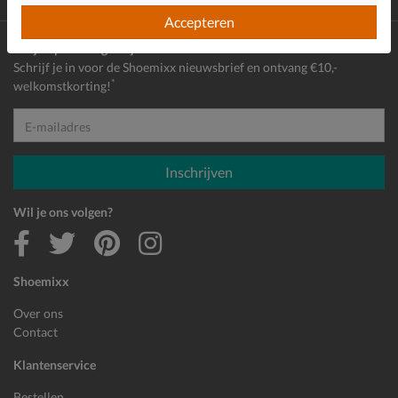
Achteraf
betalen
Accepteren
Altijd op de hoogte zijn?
Schrijf je in voor de Shoemixx nieuwsbrief en ontvang €10,-
*
welkomstkorting!
E-mailadres
Inschrijven
Wil je ons volgen?
Shoemixx
Over ons
Contact
Klantenservice
Bestellen