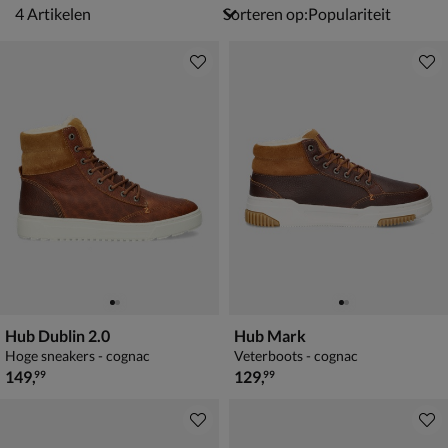
4 artikelen
4
Artikelen
Sorteren op:
Hub Dublin 2.0
Hub Mark
Hoge sneakers - cognac
Veterboots - cognac
€ 149,99
€ 129,99
149
,
129
,
99
99