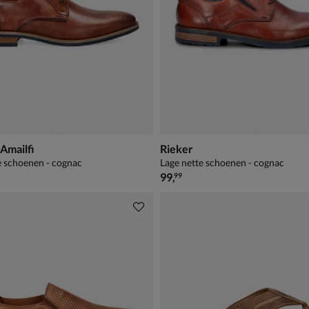
 Amailfi
Rieker
e schoenen - cognac
Lage nette schoenen - cognac
€ 99,99
99
,
99