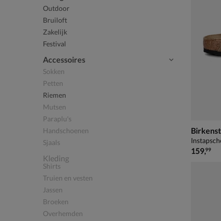
Outdoor
Bruiloft
Zakelijk
Festival
Accessoires
Sokken
Petten
Riemen
Mutsen
Paraplu's
Birkens
Handschoenen
Instapsch
Sjaals
€ 159,99
159
,
99
Kleding
Shirts
Truien en vesten
Jassen
Broeken
Overhemden