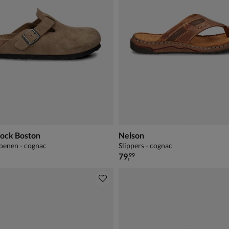
tock Boston
Nelson
oenen - cognac
Slippers - cognac
€ 79,99
79
,
99