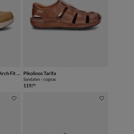
Skechers Hands Free Slip-Ins Arch Fit Felix
Pikolinos Tarifa
Sandalen - cognac
€ 119,99
119
,
99