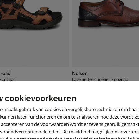
froad
Nelson
- cognac
Lage nette schoenen - cognac
9,99 voor € 90,99
van € 119,99 voor € 83,99
,
83
,
99
99
119
,
99
w cookievoorkeuren
x maakt gebruik van cookies en vergelijkbare technieken om haar
 kunnen laten functioneren en om te analyseren hoe deze wordt ge
 accepteren van de voorwaarden wordt er tevens gebruik gemaak
 voor advertentiedoeleinden. Dit maakt het mogelijk om advertent
x, die elders getoond worden, voor jou relevanter te maken. Je ku