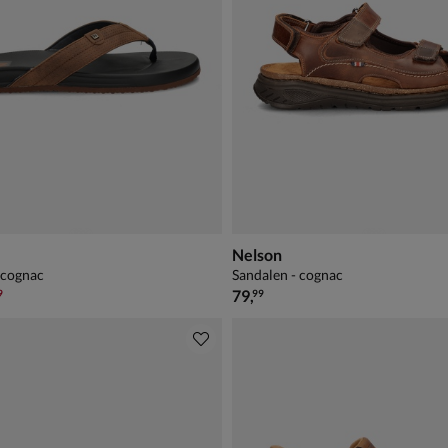
Nelson
- cognac
Sandalen - cognac
,99 voor € 34,99
€ 79,99
79
,
9
99