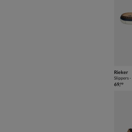
Rieker
Slippers 
€ 69,99
69
,
99