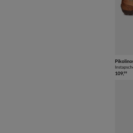
Pikolino
Instapsch
€ 109,99
109
,
99