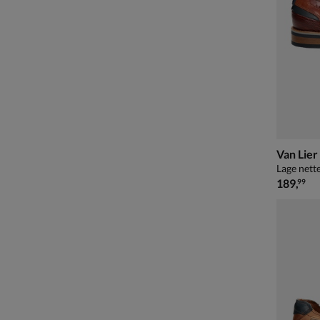
Van Lier
Lage nett
€ 189,99
189
,
99