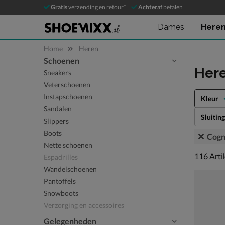
Gratis
verzending en retour*
Achteraf
betalen
Dames
Here
Home
Heren
Schoenen
Sla categorieën over
Her
Sneakers
Veterschoenen
Instapschoenen
Kleur
Sandalen
Sluiting
Slippers
Boots
Cogn
Nette schoenen
116 arti
116
Arti
Espadrilles
Wandelschoenen
Pantoffels
Snowboots
Verzorging en accessoires
Gelegenheden