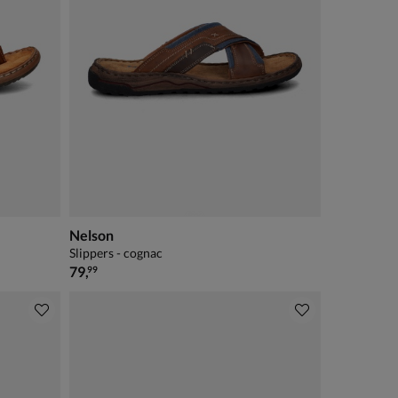
Nelson
Slippers - cognac
€ 79,99
79
,
99