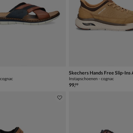
- cognac
Instapschoenen - cognac
€ 99,99
99
,
99