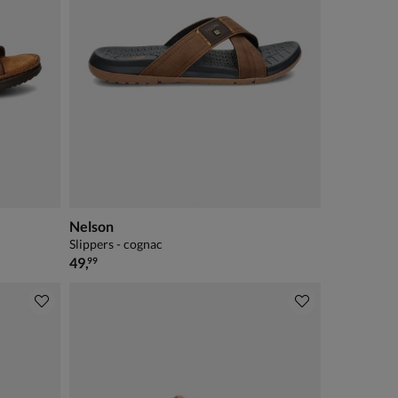
Nelson
Slippers - cognac
€ 49,99
49
,
99