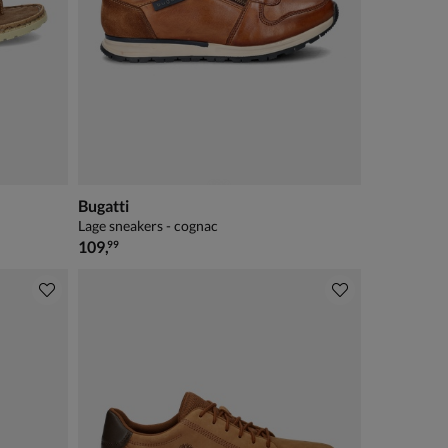
Bugatti
Lage sneakers - cognac
€ 109,99
109
,
99