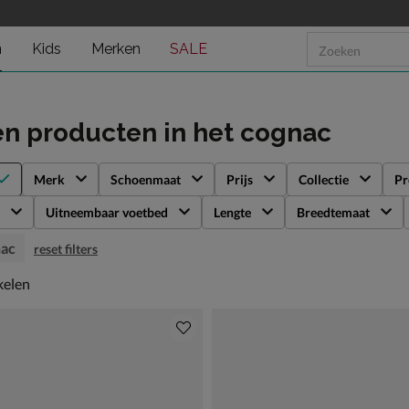
n
Kids
Merken
SALE
en producten
in het cognac
Merk
Schoenmaat
Prijs
Collectie
Pr
Uitneembaar voetbed
Lengte
Breedtemaat
ac
reset filters
kelen
kelen