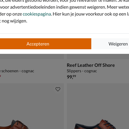
 voor advertentiedoeleinden indien gewenst weigeren. Meer wete
der op onze
cookiespagina
. Hier kun je jouw voorkeur ook op een l
nog wijzigen.
Accepteren
Weigeren
Reef Leather Off Shore
e schoenen - cognac
Slippers - cognac
,99 voor € 69,99
€ 99,99
99
,
9
99