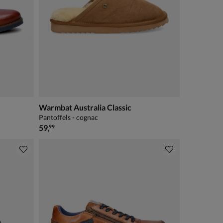
Warmbat Australia Classic
Pantoffels - cognac
€ 59,99
59
,
99