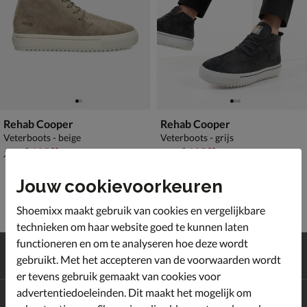
Rehab Cooper
Rehab Cooper
Veterboots - beige
Veterboots - grijs
van € 179,99 voor € 125,99
van € 179,99 voor € 125,99
125
,
125
,
99
99
179
,
179
,
99
99
Jouw cookievoorkeuren
Shoemixx maakt gebruik van cookies en vergelijkbare
technieken om haar website goed te kunnen laten
functioneren en om te analyseren hoe deze wordt
Gratis
verzending en retour*
gebruikt. Met het accepteren van de voorwaarden wordt
Achteraf
betalen
er tevens gebruik gemaakt van cookies voor
advertentiedoeleinden. Dit maakt het mogelijk om
Altijd op de hoogte zijn?