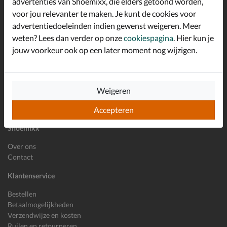
advertenties van Shoemixx, die elders getoond worden,
Schrijf je in voor de Shoemixx nieuwsbrief en ontvang €10,-
voor jou relevanter te maken. Je kunt de cookies voor
*
welkomstkorting!
advertentiedoeleinden indien gewenst weigeren. Meer
weten? Lees dan verder op onze
cookiespagina
. Hier kun je
jouw voorkeur ook op een later moment nog wijzigen.
E-mailadres
Inschrijven
Wil je ons volgen?
Weigeren
Accepteren
Shoemixx
Over ons
Contact
Klantenservice
Bestellen
Betaalmogelijkheden
Verzendwijze en kosten
Ruilen en retourneren