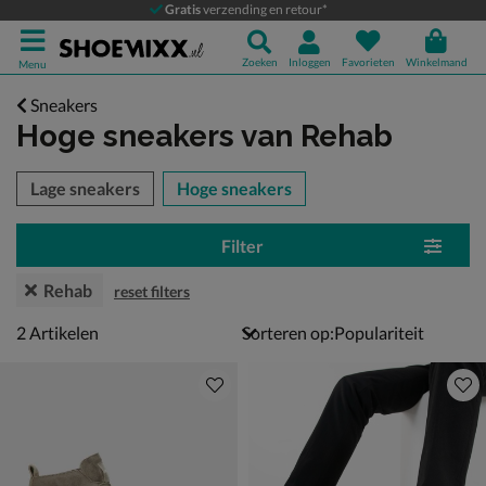
Gratis
verzending en retour*
Zoeken
Inloggen
Favorieten
Winkelmand
Menu
Sneakers
Hoge sneakers
van Rehab
tegorieën over
Lage sneakers
Hoge sneakers
Filter
Rehab
reset filters
2 artikelen
2
Artikelen
Sorteren op: