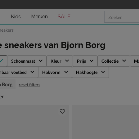
n
Kids
Merken
SALE
neakers
e sneakers
van Bjorn Borg
Schoenmaat
Kleur
Prijs
Collectie
Ma
mbaar voetbed
Hakvorm
Hakhoogte
n Borg
reset filters
en
len