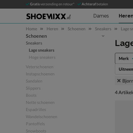
Gratis
verzending en retour*
Achteraf
betalen
Dames
Here
Home
Heren
Schoenen
Sneakers
Lage s
Schoenen
Sla categorieën over
Lag
Sneakers
Lage sneakers
Hoge sneakers
Merk
Veterschoenen
Uitnee
Instapschoenen
Bjor
Sandalen
Slippers
4 artikel
4
Artike
Boots
Nette schoenen
Espadrilles
Wandelschoenen
Pantoffels
Snowboots