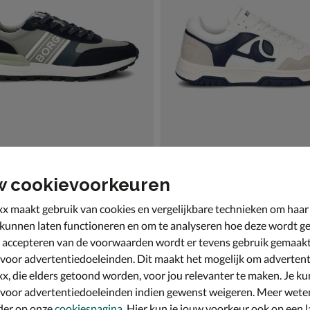
w cookievoorkeuren
rg
Bjorn Borg Ollie
kers - blauw
Lage sneakers - multi
x maakt gebruik van cookies en vergelijkbare technieken om haar
,99 voor € 69,99
van € 99,99 voor € 69,99
69
,
9
99
99
,
99
 kunnen laten functioneren en om te analyseren hoe deze wordt ge
 accepteren van de voorwaarden wordt er tevens gebruik gemaak
 voor advertentiedoeleinden. Dit maakt het mogelijk om advertent
x, die elders getoond worden, voor jou relevanter te maken. Je ku
 voor advertentiedoeleinden indien gewenst weigeren. Meer wete
der op onze
cookiespagina
. Hier kun je jouw voorkeur ook op een l