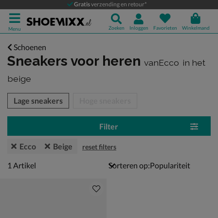
Gratis
verzending en retour*
Zoeken
Inloggen
Favorieten
Winkelmand
Menu
Schoenen
Sneakers voor heren
vanEcco
in het
beige
tegorieën over
Lage sneakers
Hoge sneakers
Filter
Ecco
Beige
reset filters
1 artikel
1
Artikel
Sorteren op: