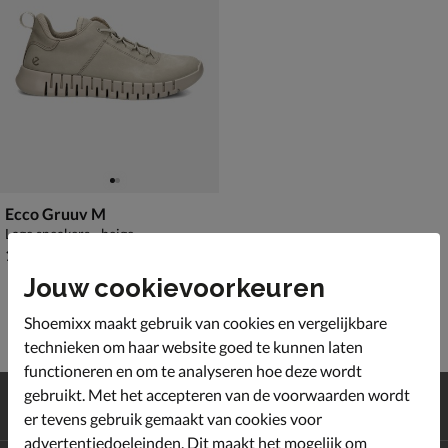
Ecco Gruuv M
Lage sneakers - beige
€ 159,99
159
,
99
Jouw cookievoorkeuren
Shoemixx maakt gebruik van cookies en vergelijkbare
technieken om haar website goed te kunnen laten
functioneren en om te analyseren hoe deze wordt
Gratis
verzending en retour*
gebruikt. Met het accepteren van de voorwaarden wordt
Achteraf
betalen
er tevens gebruik gemaakt van cookies voor
advertentiedoeleinden. Dit maakt het mogelijk om