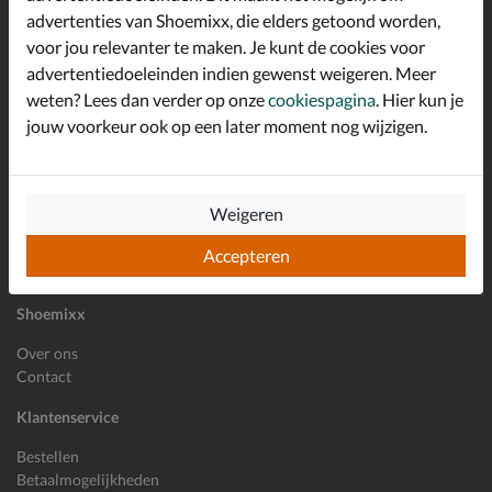
advertenties van Shoemixx, die elders getoond worden,
Altijd op de hoogte zijn?
voor jou relevanter te maken. Je kunt de cookies voor
Schrijf je in voor de Shoemixx nieuwsbrief en ontvang €10,-
*
welkomstkorting!
advertentiedoeleinden indien gewenst weigeren. Meer
weten? Lees dan verder op onze
cookiespagina
. Hier kun je
jouw voorkeur ook op een later moment nog wijzigen.
E-mailadres
Inschrijven
Weigeren
Wil je ons volgen?
Accepteren
Shoemixx
Over ons
Contact
Klantenservice
Bestellen
Betaalmogelijkheden