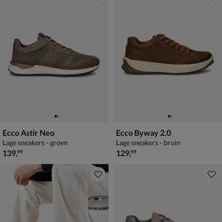
Ecco Astir Neo
Ecco Byway 2.0
Lage sneakers - groen
Lage sneakers - bruin
€ 139,99
€ 129,99
139
,
129
,
99
99