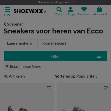
Gratis
verzending en retour*
Zoeken
Inloggen
Favorieten
Winkelmand
Menu
Schoenen
Sneakers voor heren
van Ecco
tegorieën over
Lage sneakers
Hoge sneakers
Filter
Ecco
reset filters
40 artikelen
40
Artikelen
Sorteren op: