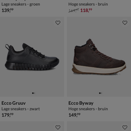
Lage sneakers - groen
Hoge sneakers - bruin
€ 139,99
van € 169,99 voor € 118,99
139
,
118
,
99
99
169
,
99
Ecco Gruuv
Ecco Byway
Lage sneakers - zwart
Hoge sneakers - bruin
€ 179,99
€ 149,99
179
,
149
,
99
99