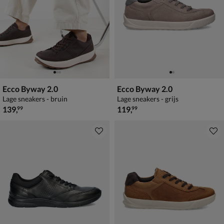
Ecco Byway 2.0
Ecco Byway 2.0
Lage sneakers - bruin
Lage sneakers - grijs
€ 139,99
€ 119,99
139
,
119
,
99
99