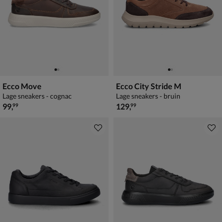
Ecco Move
Ecco City Stride M
Lage sneakers - cognac
Lage sneakers - bruin
€ 99,99
€ 129,99
99
,
129
,
99
99