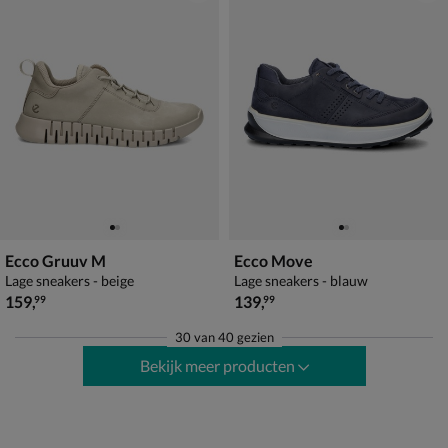
Ecco Gruuv M
Ecco Move
Lage sneakers - beige
Lage sneakers - blauw
€ 159,99
€ 139,99
159
,
139
,
99
99
30
van
40 gezien
Bekijk meer producten