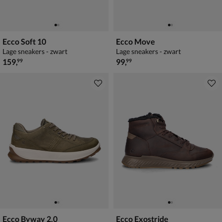
Ecco Soft 10
Ecco Move
Lage sneakers - zwart
Lage sneakers - zwart
€ 159,99
€ 99,99
159
,
99
,
99
99
Ecco Byway 2.0
Ecco Exostride