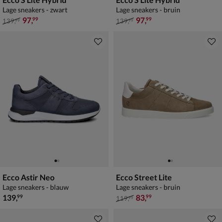
Lage sneakers - zwart
Lage sneakers - bruin
van € 139,99 voor € 97,99
van € 139,99 voor € 97,99
97
,
97
,
99
99
139
,
139
,
99
99
Ecco Astir Neo
Ecco Street Lite
Lage sneakers - blauw
Lage sneakers - bruin
€ 139,99
van € 119,99 voor € 83,99
139
,
83
,
99
99
119
,
99