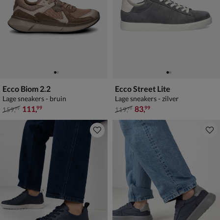
Ecco Biom 2.2
Ecco Street Lite
Lage sneakers - bruin
Lage sneakers - zilver
van € 159,99 voor € 111,99
van € 119,99 voor € 83,99
111
,
83
,
99
99
159
,
119
,
99
99