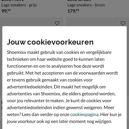
Lage sneakers - grijs
Lage sneakers - bruin
€ 99,99
€ 179,99
99
,
179
,
99
99
Jouw cookievoorkeuren
Shoemixx maakt gebruik van cookies en vergelijkbare
technieken om haar website goed te kunnen laten
functioneren en om te analyseren hoe deze wordt
gebruikt. Met het accepteren van de voorwaarden wordt
er tevens gebruik gemaakt van cookies voor
advertentiedoeleinden. Dit maakt het mogelijk om
advertenties van Shoemixx, die elders getoond worden,
voor jou relevanter te maken. Je kunt de cookies voor
Ecco Astir Neo
Ecco Gruuv
advertentiedoeleinden indien gewenst weigeren. Meer
Lage sneakers - zwart
Lage sneakers - zwart
€ 149,99
€ 149,99
149
,
149
,
99
99
weten? Lees dan verder op onze
cookiespagina
. Hier kun je
jouw voorkeur ook op een later moment nog wijzigen.