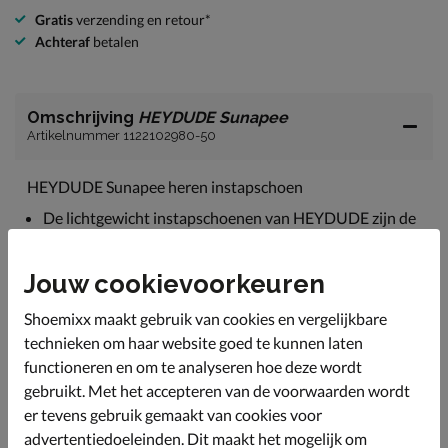
Gratis
verzending en retour*
Achteraf
betalen
Omschrijving
HEYDUDE Sunapee
Artikelnummer 1122102980-50
HEYDUDE Sunapee heren instapschoen
De lichtgewicht instapschoenen van HEYDUDE zijn de
perfect schoenen voor de warmere dagen.
Uitgevoerd in textiel en canvas.
Jouw cookievoorkeuren
Gevoerd met canvas wat een fijne verkoelende werking
heeft. Tevens voorzien van een gewatteerde hielkap
Shoemixx maakt gebruik van cookies en vergelijkbare
voor meer comfort tijdens het lopen.
technieken om haar website goed te kunnen laten
functioneren en om te analyseren hoe deze wordt
Voorzien van een uitneembaar foam-voetbed wat een
fijne demping biedt tijdens het lopen. Daarnaast zorgt
gebruikt. Met het accepteren van de voorwaarden wordt
de perforatie in het voetbed voor een snelle vocht- en
er tevens gebruik gemaakt van cookies voor
warmte-afvoer.
advertentiedoeleinden. Dit maakt het mogelijk om