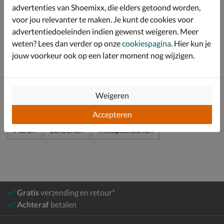
Afgewerkt met een licht EVA-foam loopzool wat een
advertenties van Shoemixx, die elders getoond worden,
uitstekende schokabsorptie heeft. Hierdoor worden de
voor jou relevanter te maken. Je kunt de cookies voor
voeten minder snel moe.
advertentiedoeleinden indien gewenst weigeren. Meer
weten? Lees dan verder op onze
cookiespagina
. Hier kun je
jouw voorkeur ook op een later moment nog wijzigen.
Specificaties
Over HEYDUDE
Weigeren
Bekijk meer
Accepteren
Heren
Schoenen
Instapschoenen
Gratis
verzending en retour*
Achteraf
betalen