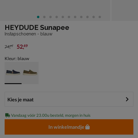
HEYDUDE Sunapee
Instapschoenen - blauw
52
,
49
74
,
99
van € 74,99 voor € 52,49
Kleur: blauw
Vandaag vóór 23.00u besteld, morgen in huis
In winkelmandje