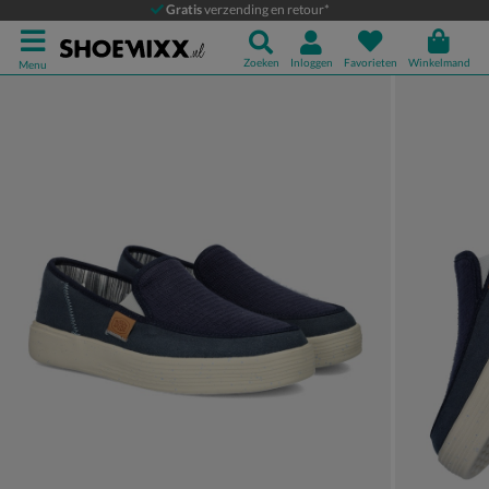
HEYDUDE Sunapee
Gratis
verzending en retour*
Instapschoenen
Zoeken
Inloggen
Favorieten
Winkelmand
Menu
Product media galerij