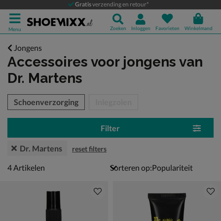
Gratis
verzending en retour*
Zoeken
Inloggen
Favorieten
Winkelmand
Menu
Jongens
Accessoires voor jongens
van
Dr. Martens
tegorieën over
Schoenverzorging
Inlegzolen
Filter
Dr. Martens
reset filters
4 artikelen
4
Artikelen
Sorteren op: