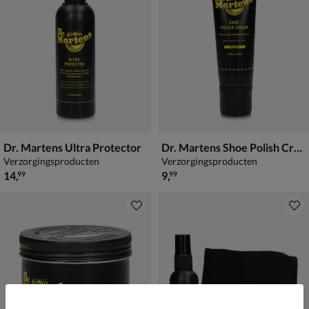
Dr. Martens Ultra Protector
Dr. Martens Shoe Polish Cream
Verzorgingsproducten
Verzorgingsproducten
€ 14,99
€ 9,99
14
,
9
,
99
99