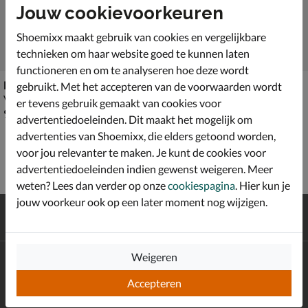
Jouw cookievoorkeuren
Shoemixx maakt gebruik van cookies en vergelijkbare
technieken om haar website goed te kunnen laten
functioneren en om te analyseren hoe deze wordt
Dr. Martens Wonder Balsam
Dr. Martens Shoe Care Kit
gebruikt. Met het accepteren van de voorwaarden wordt
Verzorgingsproducten
Verzorgingsproducten
er tevens gebruik gemaakt van cookies voor
€ 9,99
€ 19,99
9
,
19
,
99
99
advertentiedoeleinden. Dit maakt het mogelijk om
advertenties van Shoemixx, die elders getoond worden,
voor jou relevanter te maken. Je kunt de cookies voor
advertentiedoeleinden indien gewenst weigeren. Meer
weten? Lees dan verder op onze
cookiespagina
. Hier kun je
jouw voorkeur ook op een later moment nog wijzigen.
Gratis
verzending en retour*
Achteraf
betalen
Weigeren
Altijd op de hoogte zijn?
Schrijf je in voor de Shoemixx nieuwsbrief en ontvang €10,-
Accepteren
*
welkomstkorting!