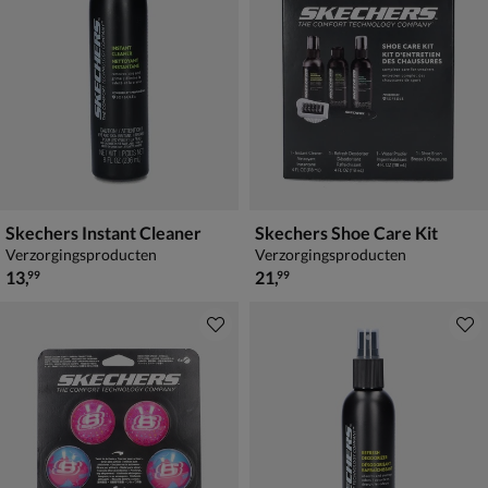
Skechers Instant Cleaner
Skechers Shoe Care Kit
Verzorgingsproducten
Verzorgingsproducten
€ 13,99
€ 21,99
13
,
21
,
99
99