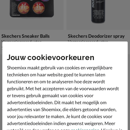
Skechers Sneaker Balls
Skechers Deodorizer spray
Verzorgingsproducten
Verzorgingsproducten
€ 16,99
€ 13,99
16
,
13
,
99
99
Jouw cookievoorkeuren
Shoemixx maakt gebruik van cookies en vergelijkbare
technieken om haar website goed te kunnen laten
functioneren en om te analyseren hoe deze wordt
gebruikt. Met het accepteren van de voorwaarden wordt
er tevens gebruik gemaakt van cookies voor
advertentiedoeleinden. Dit maakt het mogelijk om
advertenties van Shoemixx, die elders getoond worden,
voor jou relevanter te maken. Je kunt de cookies voor
advertentiedoeleinden indien gewenst weigeren. Meer