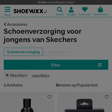
Gratis
verzending en retour*
Zoeken
Inloggen
Favorieten
Winkelmand
Menu
Accessoires
Schoenverzorging voor
jongens
van Skechers
tegorieën over
Schoenverzorging
Inlegzolen
Filter
Skechers
reset filters
6 artikelen
6
Artikelen
Sorteren op: