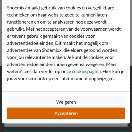
Shoemixx maakt gebruik van cookies en vergelijkbare
technieken om haar website goed te kunnen laten
Antarctica
functioneren en om te analyseren hoe deze wordt
Snowboots - blauw
gebruikt. Met het accepteren van de voorwaarden wordt
€ 49,99
49
,
99
er tevens gebruik gemaakt van cookies voor
advertentiedoeleinden. Dit maakt het mogelijk om
advertenties van Shoemixx, die elders getoond worden,
voor jou relevanter te maken. Je kunt de cookies voor
advertentiedoeleinden indien gewenst weigeren. Meer
weten? Lees dan verder op onze
cookiespagina
. Hier kun je
Gratis
verzending en retour*
jouw voorkeur ook op een later moment nog wijzigen.
Achteraf
betalen
Altijd op de hoogte zijn?
Weigeren
Schrijf je in voor de Shoemixx nieuwsbrief en ontvang €10,-
*
welkomstkorting!
Accepteren
E-mailadres