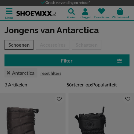
Gratis
verzending en retour*
Zoeken
Inloggen
Favorieten
Winkelmand
Menu
Jongens
van Antarctica
tegorieën over
Schoenen
Accessoires
Schaatsen
Filter
Antarctica
reset filters
3 artikelen
3
Artikelen
Sorteren op: