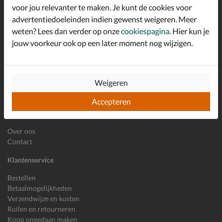
*
welkomstkorting!
voor jou relevanter te maken. Je kunt de cookies voor
advertentiedoeleinden indien gewenst weigeren. Meer
weten? Lees dan verder op onze
cookiespagina
. Hier kun je
jouw voorkeur ook op een later moment nog wijzigen.
E-mailadres
Inschrijven
Wil je ons volgen?
Weigeren
Accepteren
Shoemixx
Over ons
Contact
Klantenservice
Bestellen
Betaalmogelijkheden
Verzendwijze en kosten
Ruilen en retourneren
Koop ongedaan maken