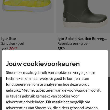
Igor Star
Igor Splash Nautico Borreguito
Sandalen - geel
Regenlaarzen - groen
van € 29,99 voor € 20,99
€ 39,99
20
,
39
,
99
99
29
,
99
Jouw cookievoorkeuren
Shoemixx maakt gebruik van cookies en vergelijkbare
technieken om haar website goed te kunnen laten
Gratis
verzending en retour*
functioneren en om te analyseren hoe deze wordt
Achteraf
betalen
gebruikt. Met het accepteren van de voorwaarden wordt
er tevens gebruik gemaakt van cookies voor
advertentiedoeleinden. Dit maakt het mogelijk om
Altijd op de hoogte zijn?
Schrijf je in voor de Shoemixx nieuwsbrief en ontvang €10,-
advertenties van Shoemixx, die elders getoond worden,