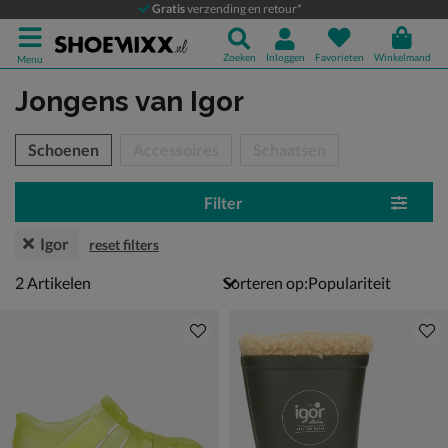
Gratis
verzending en retour*
Zoeken
Inloggen
Favorieten
Winkelmand
Menu
Jongens
van Igor
tegorieën over
Schoenen
Accessoires
Schaatsen
Filter
Igor
reset filters
2 artikelen
2
Artikelen
Sorteren op: