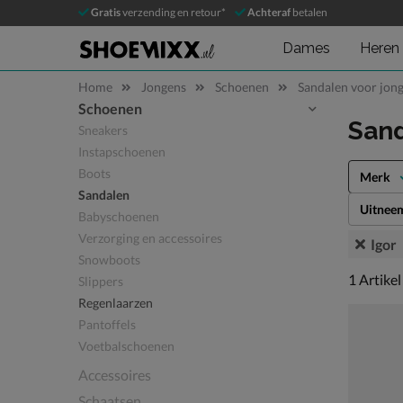
Gratis
verzending en retour*
Achteraf
betalen
Dames
Heren
Home
Jongens
Schoenen
Sandalen voor jon
Schoenen
Sla categorieën over
Sand
Sneakers
Instapschoenen
Boots
Merk
Sandalen
Uitnee
Babyschoenen
Verzorging en accessoires
Igor
Snowboots
1 artikel
1
Artikel
Slippers
Regenlaarzen
Pantoffels
Voetbalschoenen
Accessoires
Schaatsen