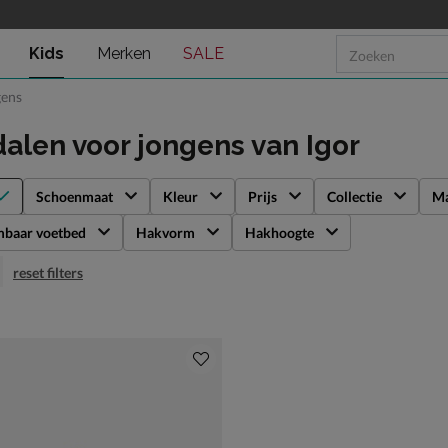
Kids
Merken
SALE
gens
alen voor jongens
van Igor
Schoenmaat
Kleur
Prijs
Collectie
Ma
mbaar voetbed
Hakvorm
Hakhoogte
reset filters