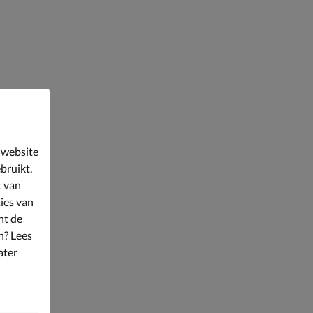
 website
bruikt.
t van
ies van
nt de
n? Lees
ater