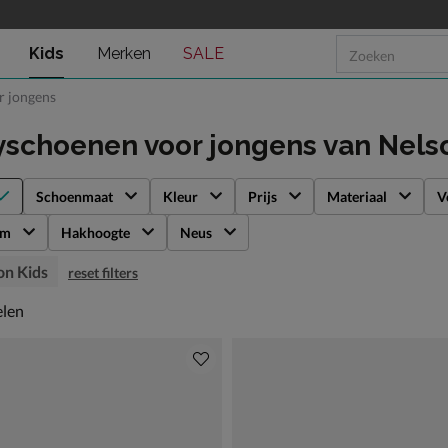
Kids
Merken
SALE
r jongens
yschoenen voor jongens
van Nels
Schoenmaat
Kleur
Prijs
Materiaal
V
rm
Hakhoogte
Neus
on Kids
reset filters
len
elen