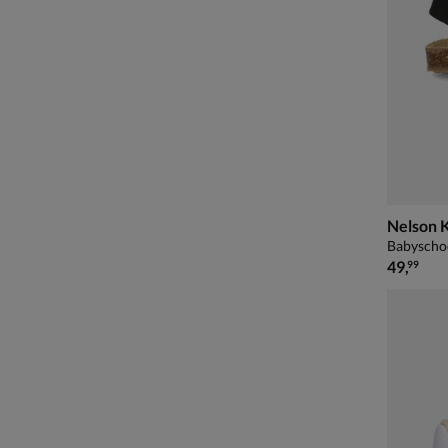
Nelson 
Babyscho
€ 49,99
49
,
99