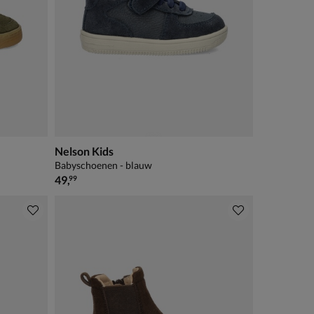
Nelson Kids
Babyschoenen - blauw
€ 49,99
49
,
99