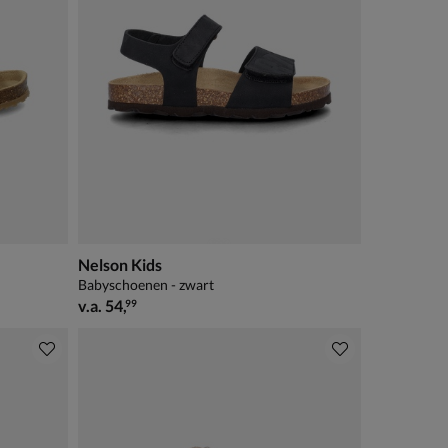
Nelson Kids
Babyschoenen - zwart
vanaf € 54,99
v.a.
54
,
99