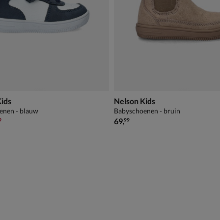
Kids
Nelson Kids
enen - blauw
Babyschoenen - bruin
,99 voor € 34,99
€ 69,99
69
,
9
99