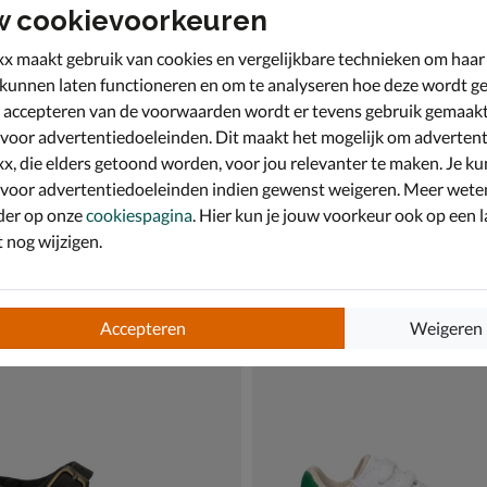
w cookievoorkeuren
x maakt gebruik van cookies en vergelijkbare technieken om haar
 kunnen laten functioneren en om te analyseren hoe deze wordt ge
 accepteren van de voorwaarden wordt er tevens gebruik gemaak
 voor advertentiedoeleinden. Dit maakt het mogelijk om advertent
x, die elders getoond worden, voor jou relevanter te maken. Je ku
 voor advertentiedoeleinden indien gewenst weigeren. Meer wete
der op onze
cookiespagina
. Hier kun je jouw voorkeur ook op een l
nog wijzigen.
Kids
Nelson Kids
nen - beige
Babyschoenen - groen
€ 49,99
49
,
99
Accepteren
Weigeren