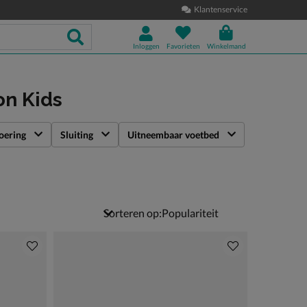
Klantenservice
Inloggen
Favorieten
Winkelmand
on Kids
oering
Sluiting
Uitneembaar voetbed
Sorteren op: