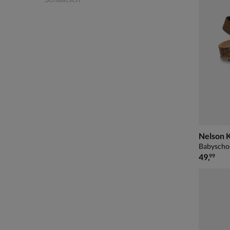
Nelson 
Babyscho
€ 49,99
49
,
99