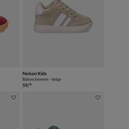
Nelson Kids
Babyschoenen - beige
€ 59,99
59
,
99