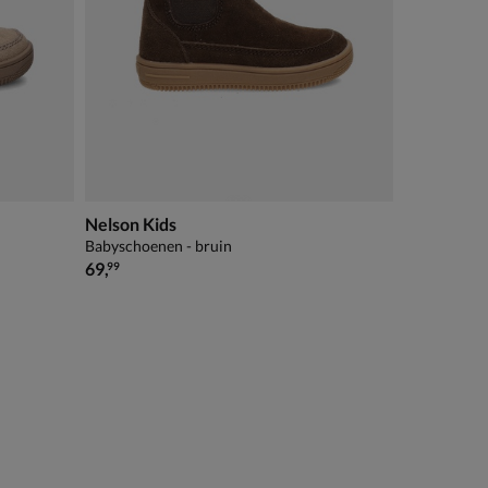
Nelson Kids
Babyschoenen - bruin
€ 69,99
69
,
99