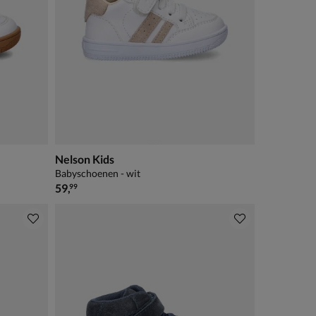
Nelson Kids
Babyschoenen - wit
€ 59,99
59
,
99