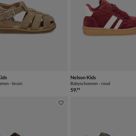
Kids
Nelson Kids
nen - bruin
Babyschoenen - rood
€ 59,99
59
,
99