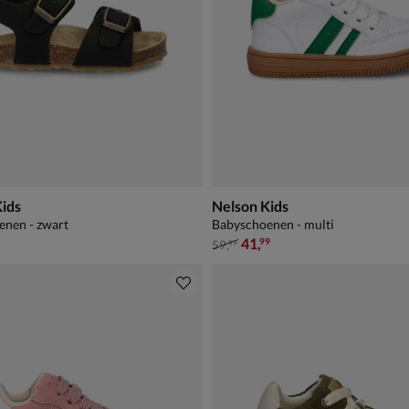
Kids
Nelson Kids
enen - zwart
Babyschoenen - multi
van € 59,99 voor € 41,99
41
,
99
59
,
99