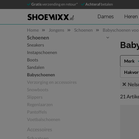
Gratis
verzending en retour*
Achteraf
betalen
Dames
Heren
Home
Jongens
Schoenen
Babyschoenen voo
Schoenen
Sla categorieën over
Bab
Sneakers
Instapschoenen
Boots
Merk
Sandalen
Hakvo
Babyschoenen
Verzorging en accessoires
Nels
Snowboots
21 artike
21
Artik
Slippers
Regenlaarzen
Pantoffels
Voetbalschoenen
Accessoires
Schaatsen