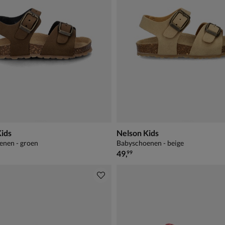
Kids
Nelson Kids
enen - groen
Babyschoenen - beige
€ 49,99
49
,
99