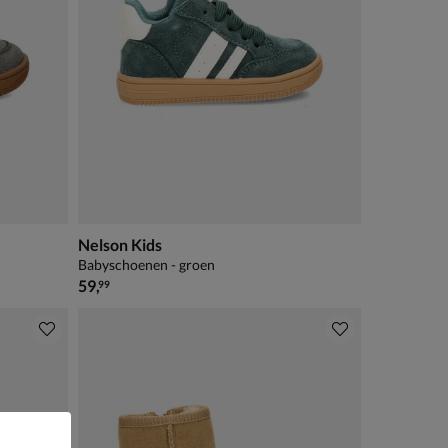
Nelson Kids
Babyschoenen - groen
€ 59,99
59
,
99