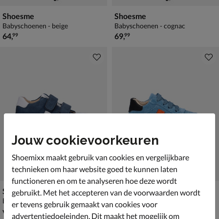
Shoesme
Shoesme
Babyschoenen - beige
Babyschoenen - cognac
€ 64,99
€ 69,99
64
,
69
,
99
99
Jouw cookievoorkeuren
Shoemixx maakt gebruik van cookies en vergelijkbare
technieken om haar website goed te kunnen laten
functioneren en om te analyseren hoe deze wordt
Shoesme
Shoesme Extreme Flex
gebruikt. Met het accepteren van de voorwaarden wordt
Babyschoenen - blauw
Babyschoenen - blauw
er tevens gebruik gemaakt van cookies voor
vanaf € 69,99
€ 69,99
v.a.
69
,
69
,
99
99
advertentiedoeleinden. Dit maakt het mogelijk om