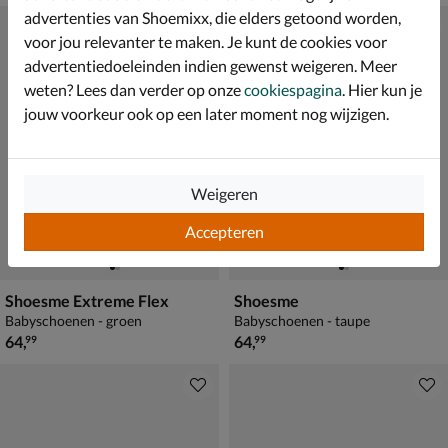
advertenties van Shoemixx, die elders getoond worden,
voor jou relevanter te maken. Je kunt de cookies voor
advertentiedoeleinden indien gewenst weigeren. Meer
weten? Lees dan verder op onze
cookiespagina
. Hier kun je
jouw voorkeur ook op een later moment nog wijzigen.
Weigeren
Accepteren
Shoesme Extreme Flex
Shoesme
Babyschoenen - groen
Babyschoenen - taupe
€ 64,99
€ 64,99
64
,
64
,
99
99