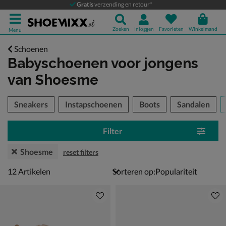
Gratis
verzending en retour*
Zoeken
Inloggen
Favorieten
Winkelmand
Menu
Schoenen
Babyschoenen voor jongens
van Shoesme
tegorieën over
Sneakers
Instapschoenen
Boots
Sandalen
Filter
Shoesme
reset filters
12 artikelen
12
Artikelen
Sorteren op: