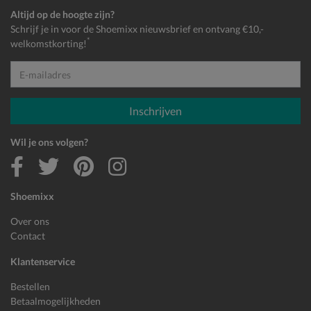
Altijd op de hoogte zijn?
Schrijf je in voor de Shoemixx nieuwsbrief en ontvang €10,-
*
welkomstkorting!
E-mailadres
Inschrijven
Wil je ons volgen?
Shoemixx
Over ons
Contact
Klantenservice
Bestellen
Betaalmogelijkheden