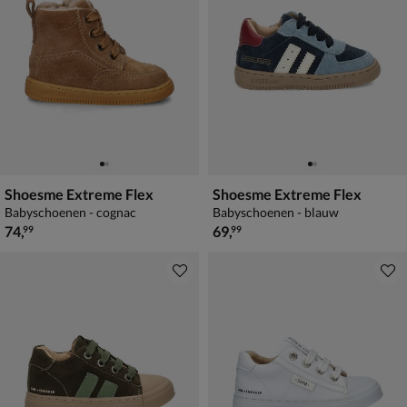
Shoesme Extreme Flex
Shoesme Extreme Flex
Babyschoenen - cognac
Babyschoenen - blauw
€ 74,99
€ 69,99
74
,
69
,
99
99