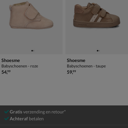
Shoesme
Shoesme
Babyschoenen - roze
Babyschoenen - taupe
€ 54,99
€ 59,99
54
,
59
,
99
99
Gratis
verzending en retour*
Achteraf
betalen