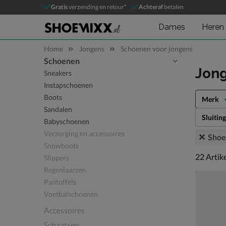
Gratis
verzending en retour*
Achteraf
betalen
Dames
Heren
Home
Jongens
Schoenen voor jongens
Schoenen
Sla categorieën over
Jon
Sneakers
Instapschoenen
Boots
Merk
Sandalen
Sluiting
Babyschoenen
Verzorging en accessoires
Sho
Snowboots
22 artike
22
Artik
Slippers
Regenlaarzen
Pantoffels
Voetbalschoenen
Accessoires
Schaatsen