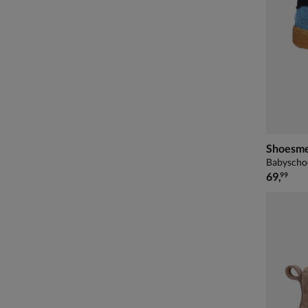
Shoesme
Babyscho
€ 69,99
69
,
99