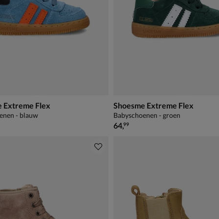
 Extreme Flex
Shoesme Extreme Flex
enen - blauw
Babyschoenen - groen
€ 64,99
64
,
99