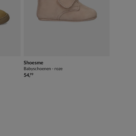
Shoesme
Babyschoenen - roze
€ 54,99
54
,
99