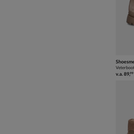
Shoesm
Veterboot
vanaf € 
v.a.
89
,
99