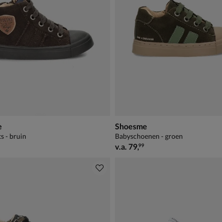
e
Shoesme
s - bruin
Babyschoenen - groen
84,99
vanaf € 79,99
v.a.
79
,
99