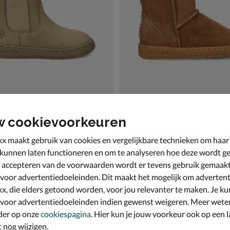
w cookievoorkeuren
e
Shoesme
nen - beige
Babyschoenen - cognac
x maakt gebruik van cookies en vergelijkbare technieken om haar
€ 69,99
69
,
99
 kunnen laten functioneren en om te analyseren hoe deze wordt ge
 accepteren van de voorwaarden wordt er tevens gebruik gemaak
 voor advertentiedoeleinden. Dit maakt het mogelijk om advertent
x, die elders getoond worden, voor jou relevanter te maken. Je ku
 voor advertentiedoeleinden indien gewenst weigeren. Meer wete
der op onze
cookiespagina
. Hier kun je jouw voorkeur ook op een l
nog wijzigen.