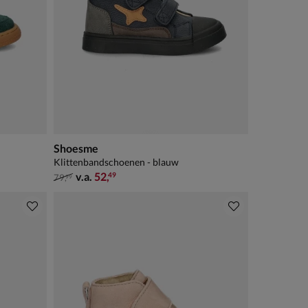
Shoesme
Klittenbandschoenen - blauw
van € 79,99 vanaf € 52,49
v.a.
52
,
49
79
,
99