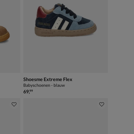
Shoesme Extreme Flex
Babyschoenen - blauw
€ 69,99
69
,
99