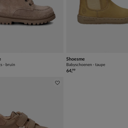
e
Shoesme
s - bruin
Babyschoenen - taupe
89,99
€ 64,99
64
,
99