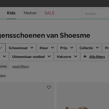
Kids
Merken
SALE
gensschoenen
van Shoesme
Schoenmaat
Kleur
Prijs
Collectie
Pr
Uitneembaar voetbed
Hakvorm
Alle filters
esme
reset filters
len
elen