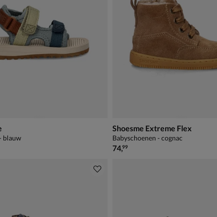
e
Shoesme Extreme Flex
- blauw
Babyschoenen - cognac
€ 74,99
74
,
99