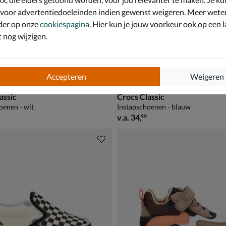
 voor advertentiedoeleinden indien gewenst weigeren. Meer wete
der op onze
cookiespagina
. Hier kun je jouw voorkeur ook op een l
nog wijzigen.
Accepteren
Weigeren
assic
Crocs Classic
oenen - wit
Instapschoenen - blauw
34,99
vanaf € 34,99
v.a.
34
,
99