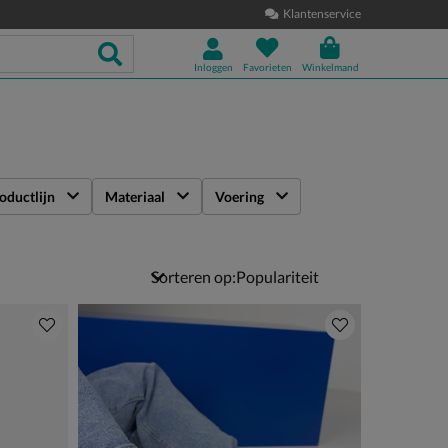
Klantenservice
Inloggen
Favorieten
Winkelmand
oductlijn
Materiaal
Voering
Sorteren op: