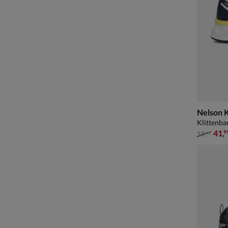
Nelson 
Klittenba
van € 59
41
,
9
59
,
99