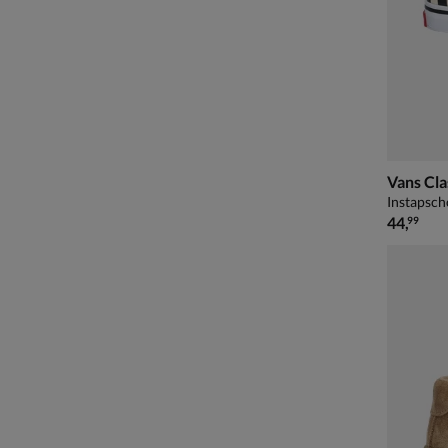
Vans Cla
Instapsch
€ 44,99
44
,
99