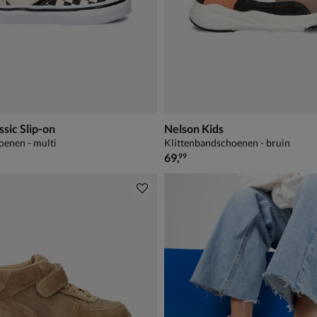
ssic Slip-on
Nelson Kids
oenen - multi
Klittenbandschoenen - bruin
€ 69,99
69
,
99