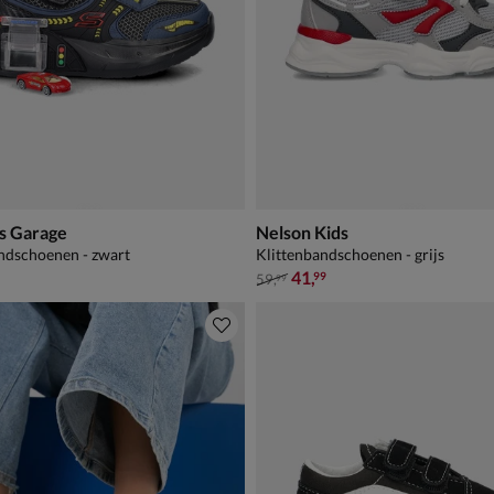
s Garage
Nelson Kids
ndschoenen - zwart
Klittenbandschoenen - grijs
van € 59,99 voor € 41,99
41
,
99
59
,
99