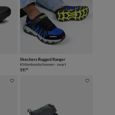
Skechers Rugged Ranger
Klittenbandschoenen - zwart
€ 59,99
59
,
99