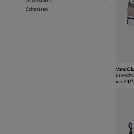
Accessoires
Schaatsen
Vans Old
Babyschoe
vanaf € 
v.a.
44
,
99