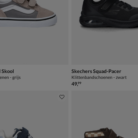
 Skool
Skechers Squad-Pacer
nen - grijs
Klittenbandschoenen - zwart
44,99
€ 49,99
49
,
99