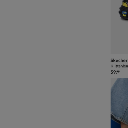
Skecher
Klittenba
€ 59,99
59
,
99