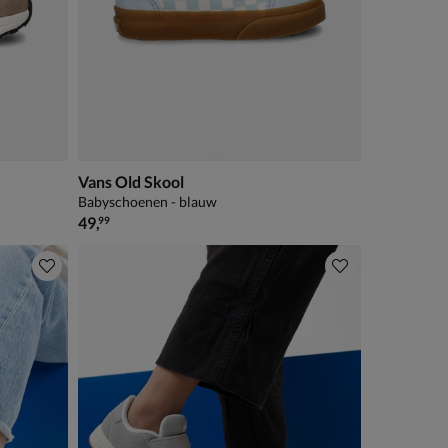
Vans Old Skool
Babyschoenen - blauw
€ 49,99
49
,
99