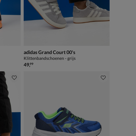
adidas Grand Court 00's
Klittenbandschoenen - grijs
€ 49,99
49
,
99