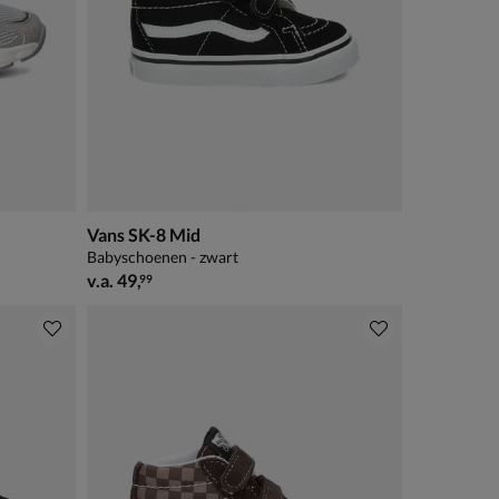
Vans SK-8 Mid
Babyschoenen - zwart
vanaf € 49,99
v.a.
49
,
99