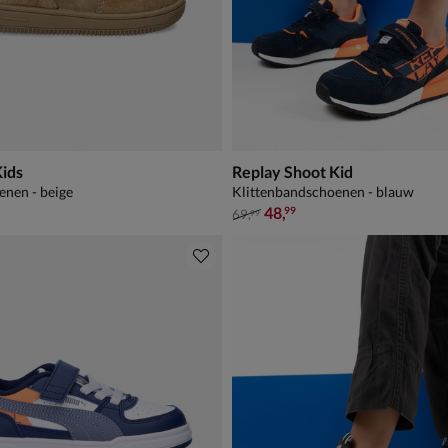
Kids
Replay Shoot Kid
nen - beige
Klittenbandschoenen - blauw
van € 69,99 voor € 48,99
48
,
99
69
,
99