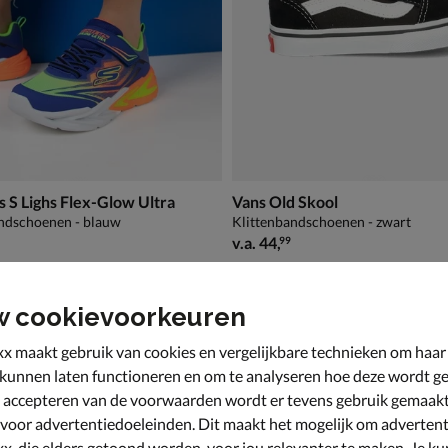
 S Lighs Flex-Glow Ultra
Vans Old Skool
ndschoenen - blauw
Klittenbandschoenen - zwart
44,99
vanaf € 44,99
v.a.
44
,
99
w cookievoorkeuren
x maakt gebruik van cookies en vergelijkbare technieken om haar
 kunnen laten functioneren en om te analyseren hoe deze wordt ge
 accepteren van de voorwaarden wordt er tevens gebruik gemaak
 voor advertentiedoeleinden. Dit maakt het mogelijk om advertent
x, die elders getoond worden, voor jou relevanter te maken. Je ku