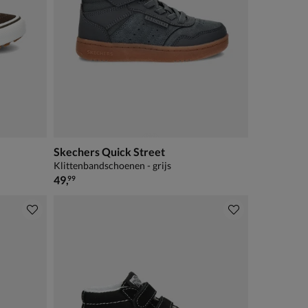
Skechers Quick Street
Klittenbandschoenen - grijs
€ 49,99
49
,
99