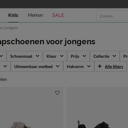
Kids
Merken
SALE
or jongens
apschoenen voor jongens
Schoenmaat
Kleur
Prijs
Collectie
Pr
Uitneembaar voetbed
Hakvorm
Alle filters
len
elen