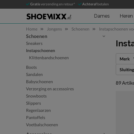
Gratis
verzending en retour*
Achteraf
betalen
Dames
Heren
Home
Jongens
Schoenen
Instapschoenen vo
Schoenen
Sla categorieën over
Inst
Sneakers
Instapschoenen
Klittenbandschoenen
Merk
Boots
Sluiting
Sandalen
Babyschoenen
89 artike
89
Artik
Verzorging en accessoires
Snowboots
Slippers
Regenlaarzen
Pantoffels
Voetbalschoenen