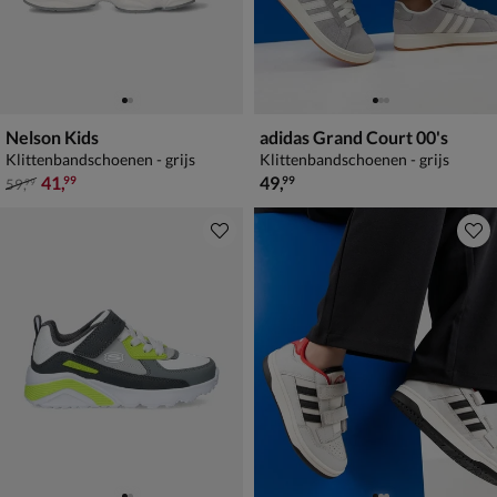
Nelson Kids
adidas Grand Court 00's
Klittenbandschoenen - grijs
Klittenbandschoenen - grijs
van € 59,99 voor € 41,99
€ 49,99
41
,
49
,
99
99
59
,
99