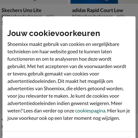
Skechers Uno Lite
adidas Rapid Court Low
Klittenbandschoenen - grijs
Klittenbandschoenen - grijs
€ 59,99
van € 44,99 voor € 31,49
59
,
31
,
99
49
44
,
99
Jouw cookievoorkeuren
Shoemixx maakt gebruik van cookies en vergelijkbare
technieken om haar website goed te kunnen laten
functioneren en om te analyseren hoe deze wordt
gebruikt. Met het accepteren van de voorwaarden wordt
er tevens gebruik gemaakt van cookies voor
advertentiedoeleinden. Dit maakt het mogelijk om
advertenties van Shoemixx, die elders getoond worden,
voor jou relevanter te maken. Je kunt de cookies voor
advertentiedoeleinden indien gewenst weigeren. Meer
weten? Lees dan verder op onze
cookiespagina
. Hier kun je
jouw voorkeur ook op een later moment nog wijzigen.
Vans SK-8 Mid
Skechers Light Storm 3.0
Klittenbandschoenen - grijs
Klittenbandschoenen - grijs
van € 59,99 voor € 41,99
€ 59,99
41
,
59
,
99
99
59
,
99