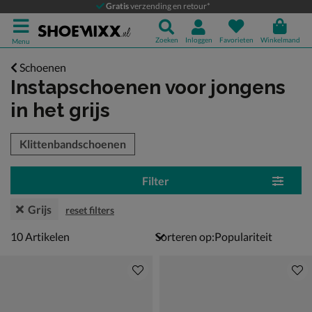
Gratis
verzending en retour*
Zoeken
Inloggen
Favorieten
Winkelmand
Menu
Schoenen
Instapschoenen voor jongens
in het grijs
tegorieën over
Klittenbandschoenen
Filter
Grijs
reset filters
10 artikelen
10
Artikelen
Sorteren op: