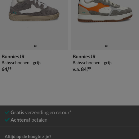
BunniesJR
BunniesJR
Babyschoenen - grijs
Babyschoenen - grijs
€ 64,99
vanaf € 84,99
64
,
v.a.
84
,
99
99
Gratis
verzending en retour*
Achteraf
betalen
Altijd op de hoogte zijn?