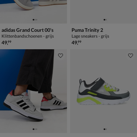
adidas Grand Court 00's
Puma Trinity 2
Klittenbandschoenen - grijs
Lage sneakers - grijs
€ 49,99
€ 49,99
49
,
49
,
99
99