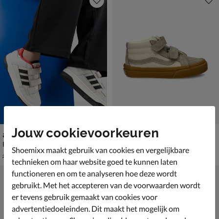
Jouw cookievoorkeuren
adidas Rapid Court Low
Vans SK-8 Mid
Klittenbandschoenen - grijs
Klittenbandschoenen - grijs
Shoemixx maakt gebruik van cookies en vergelijkbare
van € 44,99 voor € 31,49
van € 59,99 voor € 41,99
31
,
41
,
49
99
44
,
59
,
99
99
technieken om haar website goed te kunnen laten
functioneren en om te analyseren hoe deze wordt
gebruikt. Met het accepteren van de voorwaarden wordt
er tevens gebruik gemaakt van cookies voor
advertentiedoeleinden. Dit maakt het mogelijk om