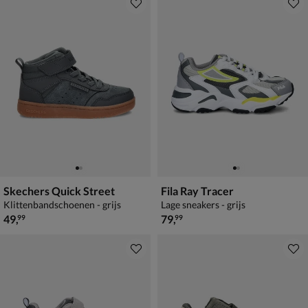
Skechers Quick Street
Fila Ray Tracer
Klittenbandschoenen - grijs
Lage sneakers - grijs
€ 49,99
€ 79,99
49
,
79
,
99
99