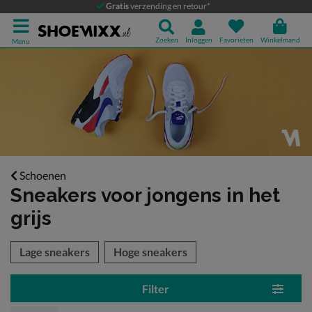
Gratis
verzending en retour*
Zoeken
Inloggen
Favorieten
Winkelmand
Menu
Schoenen
Sneakers voor jongens
in het
grijs
tegorieën over
Lage sneakers
Hoge sneakers
Filter