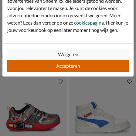
advertenties van Shoemixx, die elders getoond worden,
voor jou relevanter te maken. Je kunt de cookies voor
advertentiedoeleinden indien gewenst weigeren. Meer
weten? Lees dan verder op onze
cookiespagina
. Hier kun je
jouw voorkeur ook op een later moment nog wijzigen.
Weigeren
New Balance 480
Puma Trinity 2 Lite JR
Lage sneakers - grijs
Lage sneakers - grijs
Accepteren
vanaf € 69,99
€ 59,99
v.a.
69
,
59
,
99
99