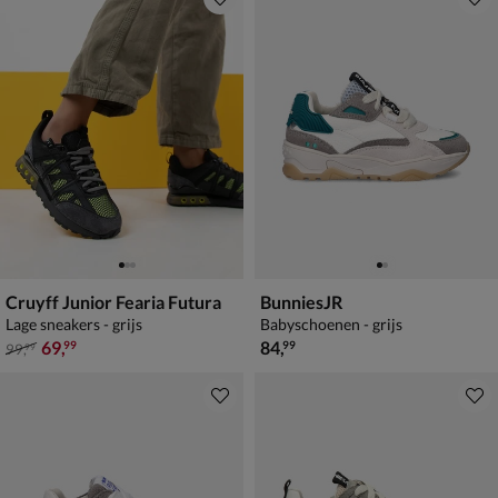
Cruyff Junior Fearia Futura
BunniesJR
Lage sneakers - grijs
Babyschoenen - grijs
van € 99,99 voor € 69,99
€ 84,99
69
,
84
,
99
99
99
,
99