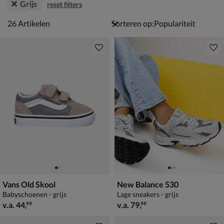
Grijs
reset filters
26 artikelen
26
Artikelen
Sorteren op:
Vans Old Skool
New Balance 530
Babyschoenen - grijs
Lage sneakers - grijs
vanaf € 44,99
vanaf € 79,99
v.a.
44
,
v.a.
79
,
99
99