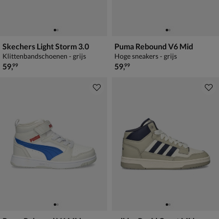
Skechers Light Storm 3.0
Puma Rebound V6 Mid
Klittenbandschoenen - grijs
Hoge sneakers - grijs
€ 59,99
€ 59,99
59
,
59
,
99
99