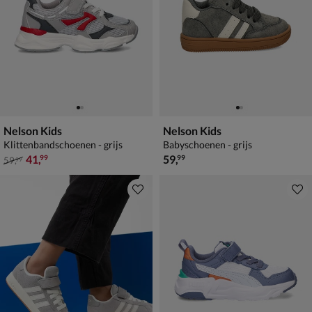
Nelson Kids
Nelson Kids
Klittenbandschoenen - grijs
Babyschoenen - grijs
van € 59,99 voor € 41,99
€ 59,99
41
,
59
,
99
99
59
,
99