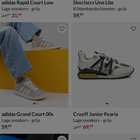
adidas Rapid Court Low
Skechers Uno Lite
Lage sneakers - grijs
Klittenbandschoenen - grijs
van € 44,99 voor € 31,49
€ 59,99
31
,
59
,
49
99
44
,
99
adidas Grand Court 00s
Cruyff Junior Fearia
Lage sneakers - grijs
Lage sneakers - grijs
€ 59,99
van € 99,99 voor € 69,99
59
,
69
,
99
99
99
,
99