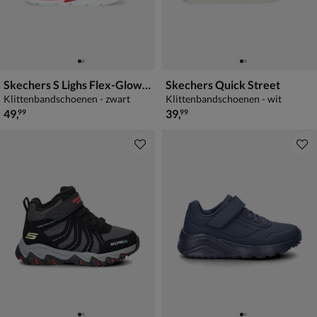
Skechers S Lighs Flex-Glow Ultra
Skechers Quick Street
Klittenbandschoenen - zwart
Klittenbandschoenen - wit
€ 49,99
€ 39,99
49
,
39
,
99
99