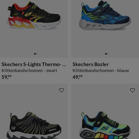
Skechers S-Lights Thermo- Flash 2.0
Skechers Bozler
Klittenbandschoenen - zwart
Klittenbandschoenen - blauw
€ 59,99
€ 49,99
59
,
49
,
99
99