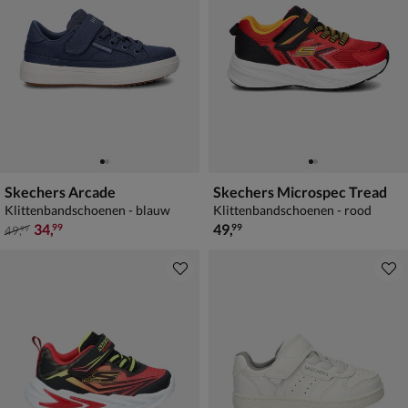
Skechers Arcade
Skechers Microspec Tread
Klittenbandschoenen - blauw
Klittenbandschoenen - rood
van € 49,99 voor € 34,99
€ 49,99
34
,
49
,
99
99
49
,
99