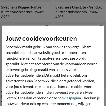
Skechers Rugged Ranger
Skechers Uno Lite - Vendox
Klittenbandschoenen - zwart
Klittenbandschoenen - blauw
€ 69,99
€ 49,99
69
,
49
,
99
99
Jouw cookievoorkeuren
Shoemixx maakt gebruik van cookies en vergelijkbare
technieken om haar website goed te kunnen laten
functioneren en om te analyseren hoe deze wordt
gebruikt. Met het accepteren van de voorwaarden wordt
er tevens gebruik gemaakt van cookies voor
advertentiedoeleinden. Dit maakt het mogelijk om
advertenties van Shoemixx, die elders getoond worden,
voor jou relevanter te maken. Je kunt de cookies voor
Skechers Tracks
Skechers Light Storm 3.0
advertentiedoeleinden indien gewenst weigeren. Meer
Klittenbandschoenen - blauw
Klittenbandschoenen - grijs
weten? Lees dan verder op onze
cookiespagina
. Hier kun je
vanaf € 39,99
€ 59,99
v.a.
39
,
59
,
99
99
jouw voorkeur ook op een later moment nog wijzigen.