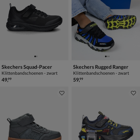
Skechers Squad-Pacer
Skechers Rugged Ranger
Klittenbandschoenen - zwart
Klittenbandschoenen - zwart
€ 49,99
€ 59,99
49
,
59
,
99
99