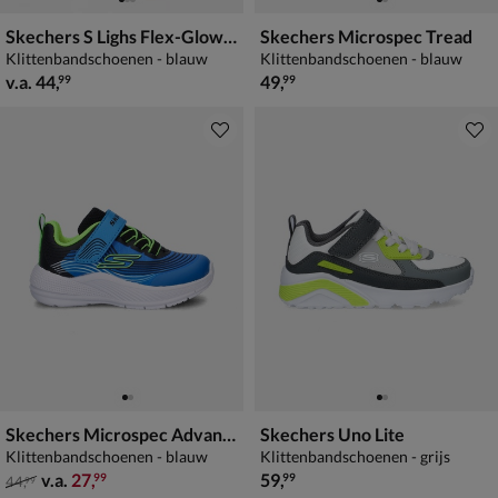
Skechers S Lighs Flex-Glow Ultra
Skechers Microspec Tread
Klittenbandschoenen - blauw
Klittenbandschoenen - blauw
vanaf € 44,99
€ 49,99
v.a.
44
,
49
,
99
99
Skechers Microspec Advance
Skechers Uno Lite
Klittenbandschoenen - blauw
Klittenbandschoenen - grijs
van € 44,99 vanaf € 27,99
€ 59,99
v.a.
27
,
59
,
99
99
44
,
99