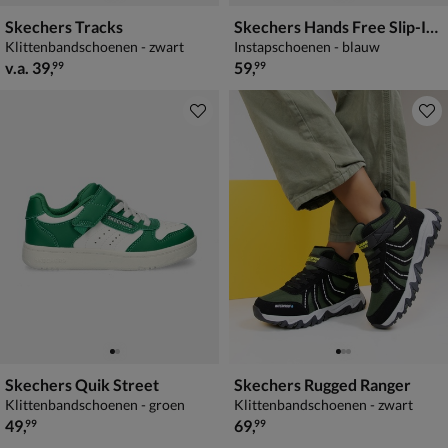
Skechers Tracks
Skechers Hands Free Slip-In S-Lights
Klittenbandschoenen - zwart
Instapschoenen - blauw
vanaf € 39,99
€ 59,99
v.a.
39
,
59
,
99
99
Skechers Quik Street
Skechers Rugged Ranger
Klittenbandschoenen - groen
Klittenbandschoenen - zwart
€ 49,99
€ 69,99
49
,
69
,
99
99