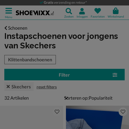
Gratis
verzending en retour*
Zoeken
Inloggen
Favorieten
Winkelmand
Menu
Schoenen
Instapschoenen voor jongens
van Skechers
tegorieën over
Klittenbandschoenen
Filter
Skechers
reset filters
32 artikelen
32
Artikelen
Sorteren op: