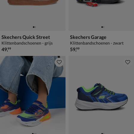
Skechers Quick Street
Skechers Garage
Klittenbandschoenen - grijs
Klittenbandschoenen - zwart
€ 49,99
€ 59,99
49
,
59
,
99
99