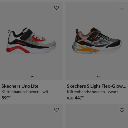
Skechers Uno Lite
Skechers S Lighs Flex-Glow Ultra
Klittenbandschoenen - wit
Klittenbandschoenen - zwart
€ 59,99
vanaf € 44,99
59
,
v.a.
44
,
99
99