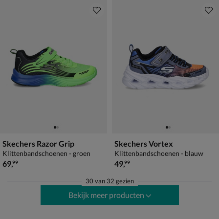
Skechers Razor Grip
Skechers Vortex
Klittenbandschoenen - groen
Klittenbandschoenen - blauw
€ 69,99
€ 49,99
69
,
49
,
99
99
30
van
32 gezien
Bekijk meer producten