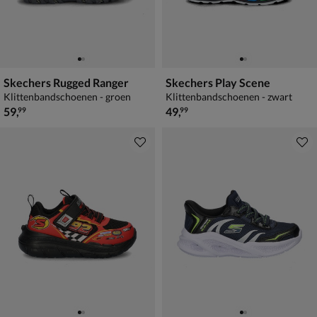
Skechers Rugged Ranger
Skechers Play Scene
Klittenbandschoenen - groen
Klittenbandschoenen - zwart
€ 59,99
€ 49,99
59
,
49
,
99
99