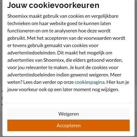
Jouw cookievoorkeuren
Shoemixx maakt gebruik van cookies en vergelijkbare
technieken om haar website goed te kunnen laten
functioneren en om te analyseren hoe deze wordt
gebruikt. Met het accepteren van de voorwaarden wordt
er tevens gebruik gemaakt van cookies voor
advertentiedoeleinden. Dit maakt het mogelijk om
advertenties van Shoemixx, die elders getoond worden,
voor jou relevanter te maken. Je kunt de cookies voor
advertentiedoeleinden indien gewenst weigeren. Meer
weten? Lees dan verder op onze
cookiespagina
. Hier kun je
jouw voorkeur ook op een later moment nog wijzigen.
Vans MTE Sk8-Mid
Vans SK-8 Mid
Klittenbandschoenen - zwart
Klittenbandschoenen - grijs
vanaf € 59,99
van € 59,99 voor € 41,99
v.a.
59
,
41
,
99
99
59
,
99
Weigeren
Accepteren