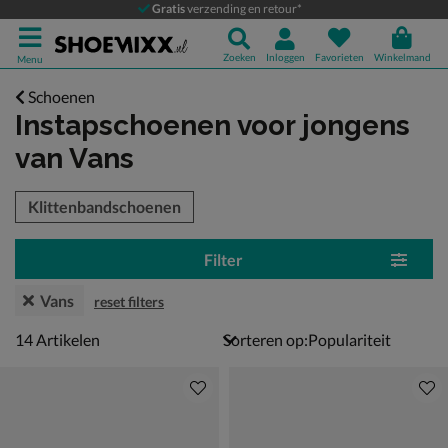
Gratis
verzending en retour*
Zoeken
Inloggen
Favorieten
Winkelmand
Menu
Schoenen
Instapschoenen voor jongens
van Vans
tegorieën over
Klittenbandschoenen
Filter
Vans
reset filters
14 artikelen
14
Artikelen
Sorteren op: