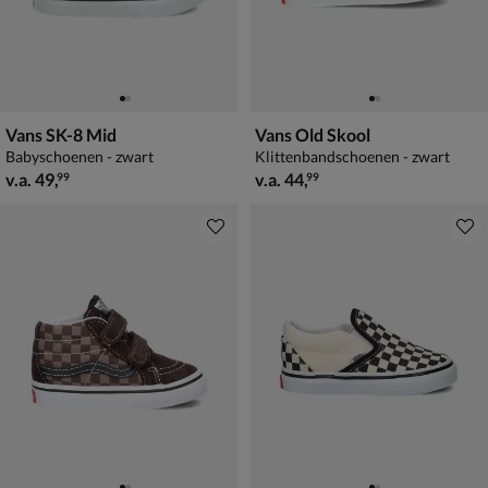
Vans SK-8 Mid
Vans Old Skool
Babyschoenen - zwart
Klittenbandschoenen - zwart
vanaf € 49,99
vanaf € 44,99
v.a.
49
,
v.a.
44
,
99
99