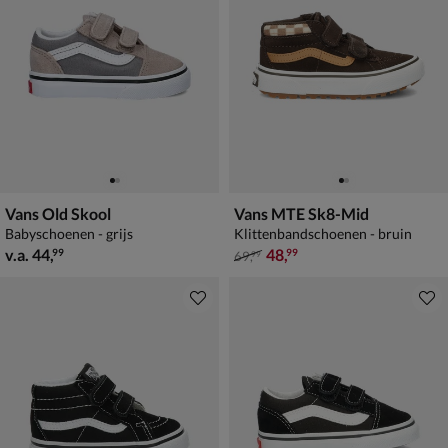
Vans Old Skool
Vans MTE Sk8-Mid
Babyschoenen - grijs
Klittenbandschoenen - bruin
vanaf € 44,99
van € 69,99 voor € 48,99
v.a.
44
,
48
,
99
99
69
,
99