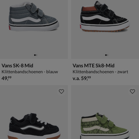
Vans SK-8 Mid
Vans MTE Sk8-Mid
Klittenbandschoenen - blauw
Klittenbandschoenen - zwart
€ 49,99
vanaf € 59,99
49
,
v.a.
59
,
99
99