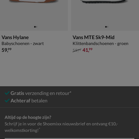
Vans Hylane
Vans MTE Sk9-Mid
Babyschoenen - zwart
Klittenbandschoenen - groen
€ 59,99
van € 59,99 voor € 41,99
59
,
41
,
99
99
59
,
99
Gratis
verzending en retour*
Achteraf
betalen
Altijd op de hoogte zijn?
Schrijf je in voor de Shoemixx nieuwsbrief en ontvang €10,-
*
welkomstkorting!