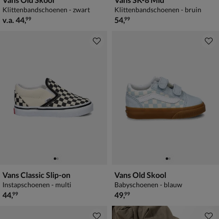
Klittenbandschoenen - zwart
Klittenbandschoenen - bruin
vanaf € 44,99
€ 54,99
v.a.
44
,
54
,
99
99
Vans Classic Slip-on
Vans Old Skool
Instapschoenen - multi
Babyschoenen - blauw
€ 44,99
€ 49,99
44
,
49
,
99
99