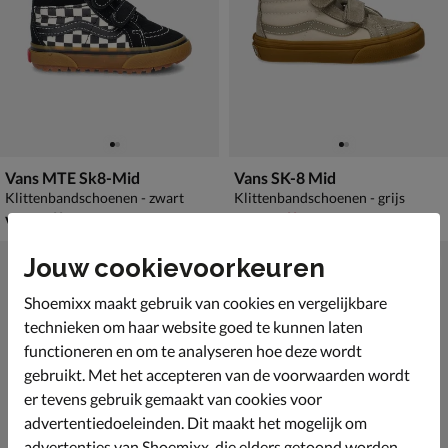
Vans MTE Sk8-Mid
Vans SK-8 Mid
Klittenbandschoenen - zwart
Klittenbandschoenen - grijs
vanaf € 59,99
van € 59,99 voor € 41,99
v.a.
59
,
41
,
99
99
59
,
99
Jouw cookievoorkeuren
Shoemixx maakt gebruik van cookies en vergelijkbare
technieken om haar website goed te kunnen laten
functioneren en om te analyseren hoe deze wordt
gebruikt. Met het accepteren van de voorwaarden wordt
er tevens gebruik gemaakt van cookies voor
advertentiedoeleinden. Dit maakt het mogelijk om
advertenties van Shoemixx, die elders getoond worden,