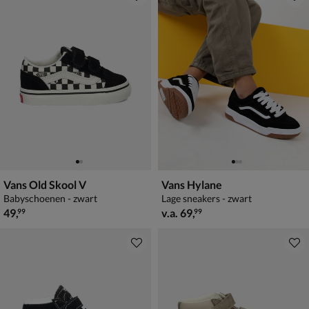
Vans Old Skool V
Vans Hylane
Babyschoenen - zwart
Lage sneakers - zwart
€ 49,99
vanaf € 69,99
49
,
v.a.
69
,
99
99