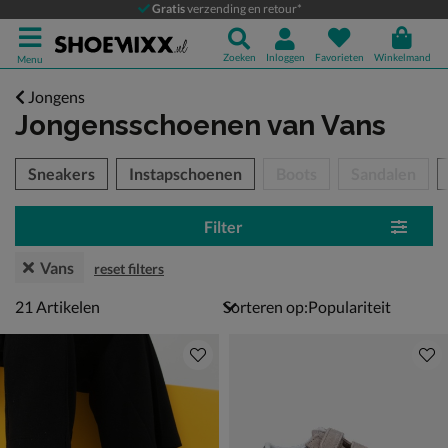
Gratis
verzending en retour*
Zoeken
Inloggen
Favorieten
Winkelmand
Menu
Jongens
Jongensschoenen
van Vans
tegorieën over
Sneakers
Instapschoenen
Boots
Sandalen
Filter
Vans
reset filters
21 artikelen
21
Artikelen
Sorteren op: