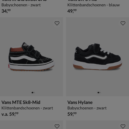
Babyschoenen - zwart
Klittenbandschoenen - blauw
€ 34,99
€ 49,99
34
,
49
,
99
99
Vans MTE Sk8-Mid
Vans Hylane
Klittenbandschoenen - zwart
Babyschoenen - zwart
vanaf € 59,99
€ 59,99
v.a.
59
,
59
,
99
99