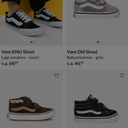
Vans KNU Skool
Vans Old Skool
Lage sneakers - zwart
Babyschoenen - grijs
vanaf € 69,99
vanaf € 44,99
v.a.
69
,
v.a.
44
,
99
99