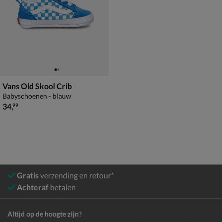
Vans Old Skool Crib
Babyschoenen - blauw
€ 34,99
34
,
99
Gratis
verzending en retour*
Achteraf
betalen
Altijd op de hoogte zijn?