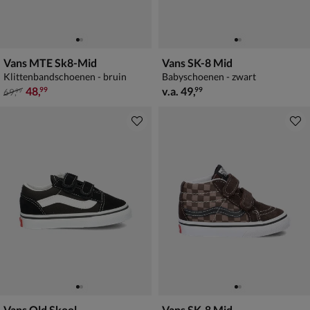
Vans MTE Sk8-Mid
Vans SK-8 Mid
Klittenbandschoenen - bruin
Babyschoenen - zwart
van € 69,99 voor € 48,99
vanaf € 49,99
48
,
v.a.
49
,
99
99
69
,
99
Vans Old Skool
Vans SK-8 Mid