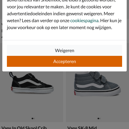
voor jou relevanter te maken. Je kunt de cookies voor
advertentiedoeleinden indien gewenst weigeren. Meer
weten? Lees dan verder op onze
cookiespagina
. Hier kun je
Vans Sk8-Hi Zip
Vans SK8-Hi Logo
jouw voorkeur ook op een later moment nog wijzigen.
Babyschoenen - zwart
Hoge sneakers - zwart
€ 49,99
van € 69,99 voor € 48,99
49
,
48
,
99
99
69
,
99
Weigeren
Accepteren
Vans In Old Skool Crib
Vans SK-8 Mid