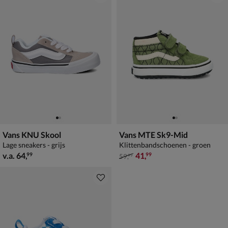
Vans KNU Skool
Vans MTE Sk9-Mid
Lage sneakers - grijs
Klittenbandschoenen - groen
vanaf € 64,99
van € 59,99 voor € 41,99
v.a.
64
,
41
,
99
99
59
,
99