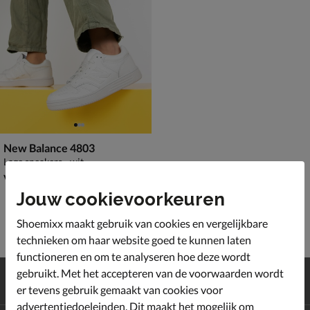
New Balance 4803
Lage sneakers - wit
vanaf € 64,99
v.a.
64
,
99
Jouw cookievoorkeuren
Shoemixx maakt gebruik van cookies en vergelijkbare
technieken om haar website goed te kunnen laten
functioneren en om te analyseren hoe deze wordt
Gratis
verzending en retour*
gebruikt. Met het accepteren van de voorwaarden wordt
Achteraf
betalen
er tevens gebruik gemaakt van cookies voor
advertentiedoeleinden. Dit maakt het mogelijk om