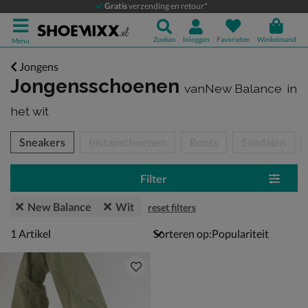
Gratis
verzending en retour*
Zoeken
Inloggen
Favorieten
Winkelmand
Menu
Jongens
Jongensschoenen
vanNew Balance
in
het wit
tegorieën over
Sneakers
Instapschoenen
Boots
Sandalen
Filter
New Balance
Wit
reset filters
1 artikel
1
Artikel
Sorteren op: