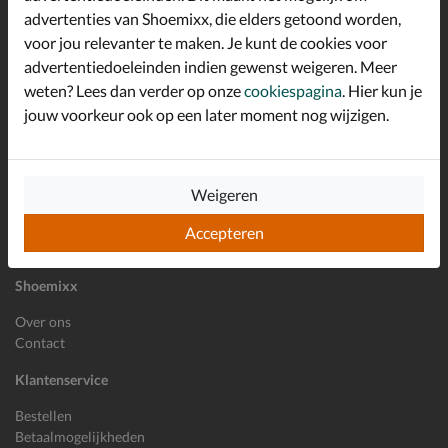
advertenties van Shoemixx, die elders getoond worden,
Altijd op de hoogte zijn?
voor jou relevanter te maken. Je kunt de cookies voor
Schrijf je in voor de Shoemixx nieuwsbrief en ontvang €10,-
*
welkomstkorting!
advertentiedoeleinden indien gewenst weigeren. Meer
weten? Lees dan verder op onze
cookiespagina
. Hier kun je
jouw voorkeur ook op een later moment nog wijzigen.
E-mailadres
Inschrijven
Weigeren
Wil je ons volgen?
Accepteren
Shoemixx
Over ons
Contact
Klantenservice
Bestellen
Betaalmogelijkheden