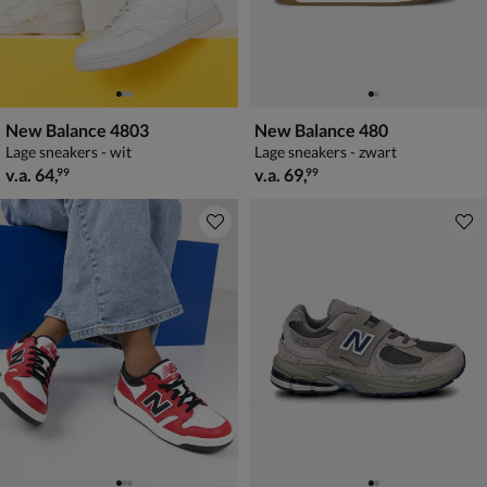
New Balance 4803
New Balance 480
Lage sneakers - wit
Lage sneakers - zwart
vanaf € 64,99
vanaf € 69,99
v.a.
64
,
v.a.
69
,
99
99