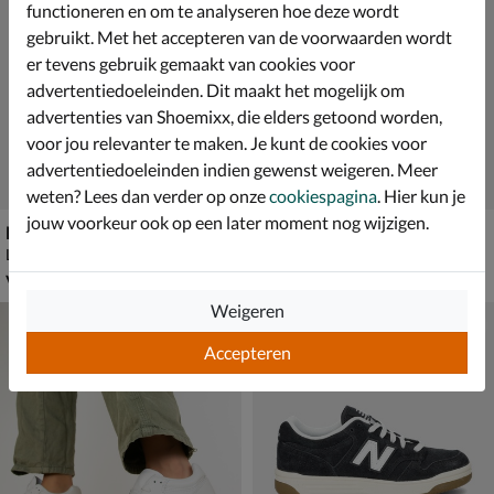
functioneren en om te analyseren hoe deze wordt
gebruikt. Met het accepteren van de voorwaarden wordt
er tevens gebruik gemaakt van cookies voor
advertentiedoeleinden. Dit maakt het mogelijk om
advertenties van Shoemixx, die elders getoond worden,
voor jou relevanter te maken. Je kunt de cookies voor
advertentiedoeleinden indien gewenst weigeren. Meer
weten? Lees dan verder op onze
cookiespagina
. Hier kun je
jouw voorkeur ook op een later moment nog wijzigen.
New Balance 480
New Balance 2002
Lage sneakers - grijs
Lage sneakers - beige
vanaf € 69,99
van € 119,99 voor € 83,99
v.a.
69
,
83
,
99
99
119
,
99
Weigeren
Accepteren