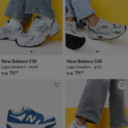
New Balance 530
New Balance 530
Lage sneakers - multi
Lage sneakers - grijs
vanaf € 79,99
vanaf € 79,99
v.a.
79
,
v.a.
79
,
99
99