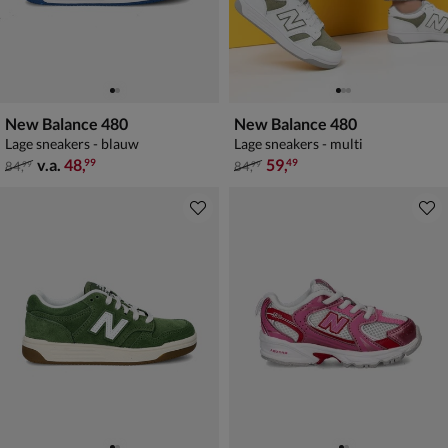
New Balance 480
New Balance 480
Lage sneakers - blauw
Lage sneakers - multi
van € 84,99 vanaf € 48,99
van € 84,99 voor € 59,49
v.a.
48
,
59
,
99
49
84
,
84
,
99
99