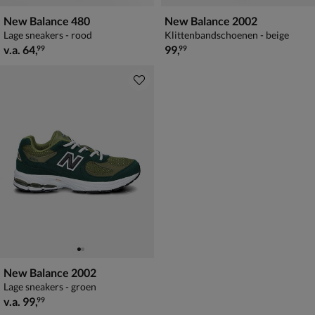
New Balance 480
New Balance 2002
Lage sneakers - rood
Klittenbandschoenen - beige
vanaf € 64,99
€ 99,99
v.a.
64
,
99
,
99
99
New Balance 2002
Lage sneakers - groen
vanaf € 99,99
v.a.
99
,
99