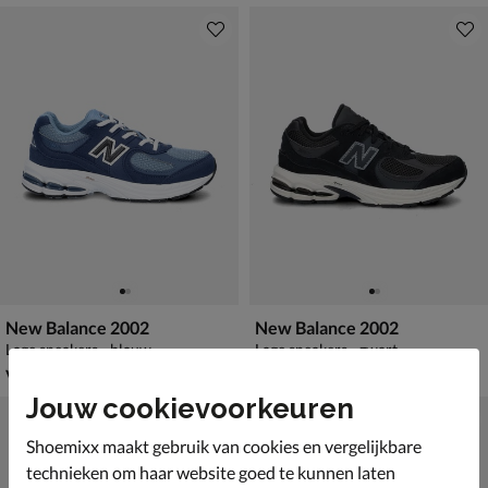
New Balance 2002
New Balance 2002
Lage sneakers - blauw
Lage sneakers - zwart
vanaf € 99,99
vanaf € 99,99
v.a.
99
,
v.a.
99
,
99
99
Jouw cookievoorkeuren
Shoemixx maakt gebruik van cookies en vergelijkbare
technieken om haar website goed te kunnen laten