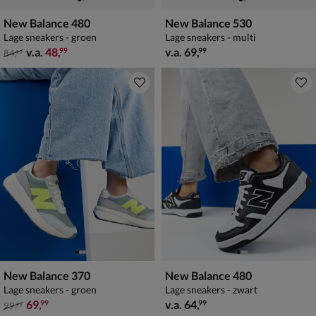
New Balance 480
New Balance 530
Lage sneakers - groen
Lage sneakers - multi
van € 84,99 vanaf € 48,99
vanaf € 69,99
v.a.
48
,
v.a.
69
,
99
99
84
,
99
New Balance 370
New Balance 480
Lage sneakers - groen
Lage sneakers - zwart
van € 99,99 voor € 69,99
vanaf € 64,99
69
,
v.a.
64
,
99
99
99
,
99