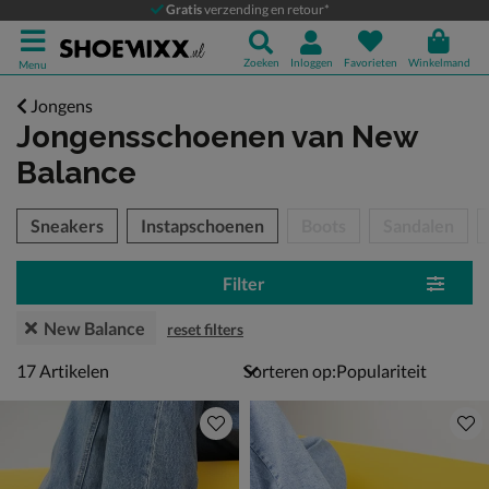
Gratis
verzending en retour*
Zoeken
Inloggen
Favorieten
Winkelmand
Menu
Jongens
Jongensschoenen
van New
Balance
tegorieën over
Sneakers
Instapschoenen
Boots
Sandalen
Filter
New Balance
reset filters
17 artikelen
17
Artikelen
Sorteren op: