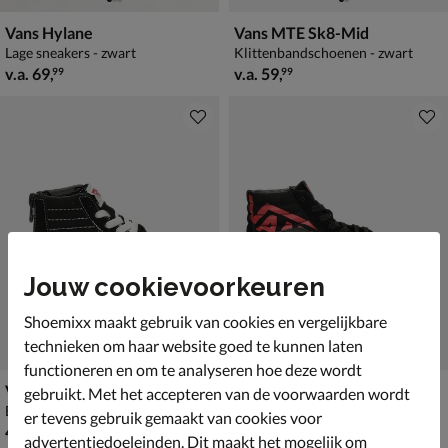
Vans Hylane
Vans MTE Sk8-Mid
Lage sneakers - zwart
Klittenbandschoenen - zwart
vanaf € 69,99
vanaf € 59,99
v.a.
69
,
v.a.
59
,
99
99
Jouw cookievoorkeuren
Shoemixx maakt gebruik van cookies en vergelijkbare
technieken om haar website goed te kunnen laten
functioneren en om te analyseren hoe deze wordt
Vans Sk8-Hi Zip
Vans SK8-Hi Logo
gebruikt. Met het accepteren van de voorwaarden wordt
Babyschoenen - zwart
Hoge sneakers - zwart
er tevens gebruik gemaakt van cookies voor
€ 49,99
van € 69,99 voor € 48,99
49
,
48
,
99
99
69
,
99
advertentiedoeleinden. Dit maakt het mogelijk om