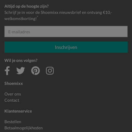
Altijd op de hoogte zijn?
Schrijf je in voor de Shoemixx nieuwsbrief en ontvang €10,-
*
welkomstkorting!
E-mailadres
Inschrijven
Wil je ons volgen?
Shoemixx
Over ons
Contact
Klantenservice
Bestellen
Betaalmogelijkheden