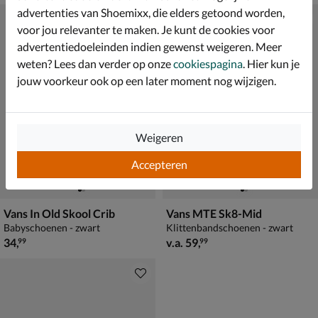
advertenties van Shoemixx, die elders getoond worden,
voor jou relevanter te maken. Je kunt de cookies voor
advertentiedoeleinden indien gewenst weigeren. Meer
weten? Lees dan verder op onze
cookiespagina
. Hier kun je
jouw voorkeur ook op een later moment nog wijzigen.
Weigeren
Accepteren
Vans In Old Skool Crib
Vans MTE Sk8-Mid
Babyschoenen - zwart
Klittenbandschoenen - zwart
€ 34,99
vanaf € 59,99
34
,
v.a.
59
,
99
99