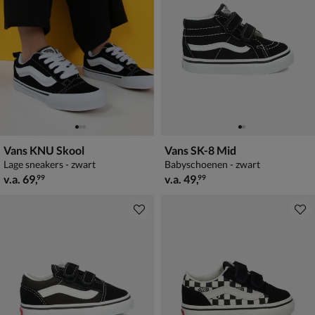
Vans KNU Skool
Vans SK-8 Mid
Lage sneakers - zwart
Babyschoenen - zwart
vanaf € 69,99
vanaf € 49,99
v.a.
69
,
v.a.
49
,
99
99