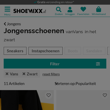
Gratis
verzending en retour*
Zoeken
Inloggen
Favorieten
Winkelmand
Menu
Jongens
Jongensschoenen
vanVans
in het
zwart
tegorieën over
Sneakers
Instapschoenen
Boots
Sandalen
Filter
Vans
Zwart
reset filters
11 artikelen
11
Artikelen
Sorteren op: