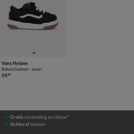
Vans Hylane
Babyschoenen - zwart
€ 59,99
59
,
99
Gratis
verzending en retour*
Achteraf
betalen