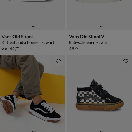
Vans Old Skool
Vans Old Skool V
Klittenbandschoenen - zwart
Babyschoenen - zwart
vanaf € 44,99
€ 49,99
v.a.
44
,
49
,
99
99