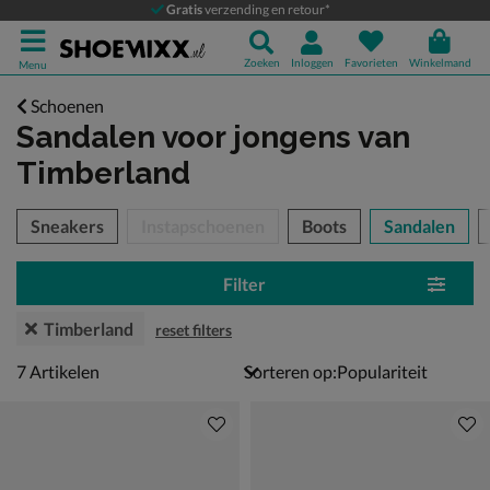
Gratis
verzending en retour*
Zoeken
Inloggen
Favorieten
Winkelmand
Menu
Schoenen
Sandalen voor jongens
van
Timberland
tegorieën over
Sneakers
Instapschoenen
Boots
Sandalen
Filter
Timberland
reset filters
7 artikelen
7
Artikelen
Sorteren op: