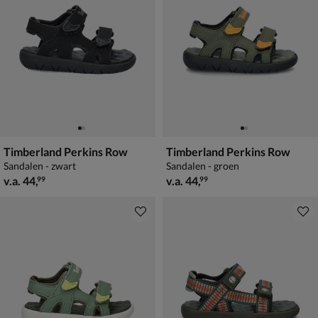
Timberland Perkins Row
Timberland Perkins Row
Sandalen - zwart
Sandalen - groen
vanaf € 44,99
vanaf € 44,99
v.a.
44
,
v.a.
44
,
99
99