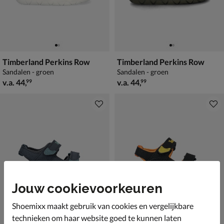
Timberland Perkins Row
Timberland Perkins Row
Sandalen - groen
Sandalen - groen
vanaf € 44,99
vanaf € 44,99
v.a.
44
,
v.a.
44
,
99
99
Jouw cookievoorkeuren
Shoemixx maakt gebruik van cookies en vergelijkbare
technieken om haar website goed te kunnen laten