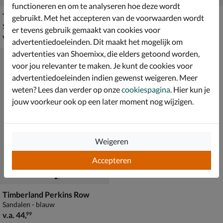
functioneren en om te analyseren hoe deze wordt
Timberland Perkins Row
Timberland Perkins Row
gebruikt. Met het accepteren van de voorwaarden wordt
Sandalen - blauw
Sandalen - zwart
er tevens gebruik gemaakt van cookies voor
vanaf € 44,99
van € 44,99 voor € 31,49
v.a.
44
,
31
,
99
49
44
,
99
advertentiedoeleinden. Dit maakt het mogelijk om
advertenties van Shoemixx, die elders getoond worden,
voor jou relevanter te maken. Je kunt de cookies voor
advertentiedoeleinden indien gewenst weigeren. Meer
weten? Lees dan verder op onze
cookiespagina
. Hier kun je
jouw voorkeur ook op een later moment nog wijzigen.
Weigeren
Accepteren
Timberland Perkins Row
Sandalen - blauw
vanaf € 44,99
v.a.
44
,
99