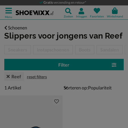
Gratis
verzending en retour*
Zoeken
Inloggen
Favorieten
Winkelmand
Menu
Schoenen
Slippers voor jongens
van Reef
tegorieën over
Sneakers
Instapschoenen
Boots
Sandalen
Filter
Reef
reset filters
1 artikel
1
Artikel
Sorteren op: