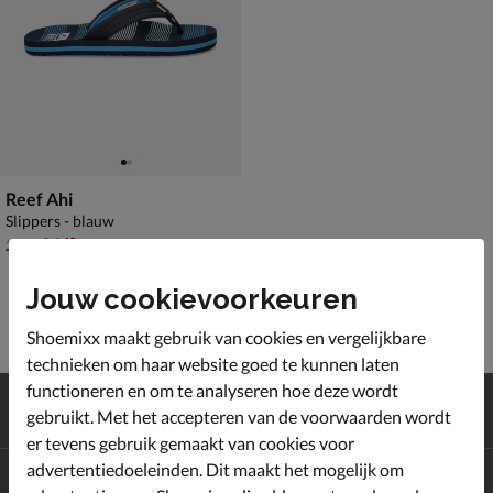
Reef Ahi
Slippers - blauw
van € 34,99 voor € 24,49
24
,
49
34
,
99
Jouw cookievoorkeuren
Shoemixx maakt gebruik van cookies en vergelijkbare
technieken om haar website goed te kunnen laten
functioneren en om te analyseren hoe deze wordt
Gratis
verzending en retour*
gebruikt. Met het accepteren van de voorwaarden wordt
Achteraf
betalen
er tevens gebruik gemaakt van cookies voor
advertentiedoeleinden. Dit maakt het mogelijk om
Altijd op de hoogte zijn?