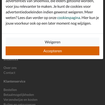
advertenties van Shoemixx, die elders getoond worden,
Schrijf je in voor de Shoemixx nieuwsbrief en ontvang €10,-
voor jou relevanter te maken. Je kunt de cookies voor
*
welkomstkorting!
advertentiedoeleinden indien gewenst weigeren. Meer
weten? Lees dan verder op onze
cookiespagina
. Hier kun je
jouw voorkeur ook op een later moment nog wijzigen.
E-mailadres
Inschrijven
Wil je ons volgen?
Weigeren
Accepteren
Shoemixx
Over ons
Contact
Klantenservice
Bestellen
Betaalmogelijkheden
Verzendwijze en kosten
Ruilen en retourneren