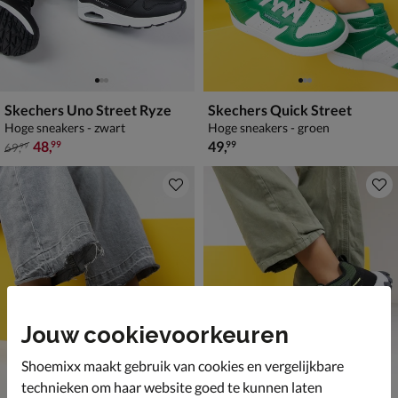
Skechers Uno Street Ryze
Skechers Quick Street
Hoge sneakers - zwart
Hoge sneakers - groen
van € 69,99 voor € 48,99
€ 49,99
48
,
49
,
99
99
69
,
99
Jouw cookievoorkeuren
Shoemixx maakt gebruik van cookies en vergelijkbare
technieken om haar website goed te kunnen laten