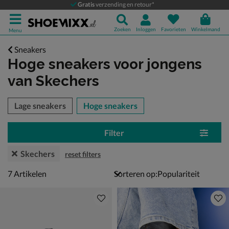
Gratis
verzending en retour*
Zoeken
Inloggen
Favorieten
Winkelmand
Menu
Sneakers
Hoge sneakers voor jongens
van Skechers
tegorieën over
Lage sneakers
Hoge sneakers
Filter
Skechers
reset filters
7 artikelen
7
Artikelen
Sorteren op: