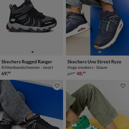
Skechers Rugged Ranger
Skechers Uno Street Ryze
Klittenbandschoenen - zwart
Hoge sneakers - blauw
€ 69,99
van € 69,99 voor € 48,99
69
,
48
,
99
99
69
,
99