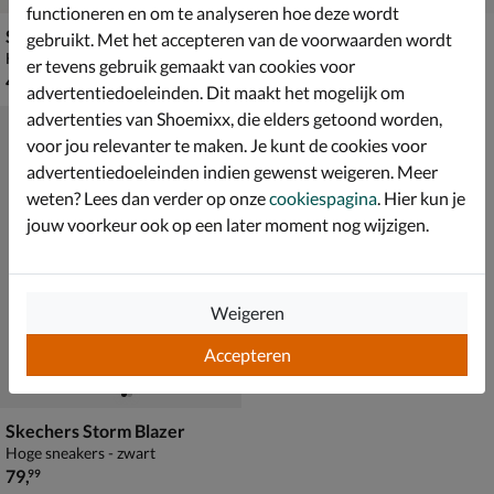
functioneren en om te analyseren hoe deze wordt
Skechers Quick Street
Skechers Rugged Ranger
gebruikt. Met het accepteren van de voorwaarden wordt
Hoge sneakers - zwart
Klittenbandschoenen - zwart
er tevens gebruik gemaakt van cookies voor
€ 49,99
€ 69,99
49
,
69
,
99
99
advertentiedoeleinden. Dit maakt het mogelijk om
advertenties van Shoemixx, die elders getoond worden,
voor jou relevanter te maken. Je kunt de cookies voor
advertentiedoeleinden indien gewenst weigeren. Meer
weten? Lees dan verder op onze
cookiespagina
. Hier kun je
jouw voorkeur ook op een later moment nog wijzigen.
Weigeren
Accepteren
Skechers Storm Blazer
Hoge sneakers - zwart
€ 79,99
79
,
99