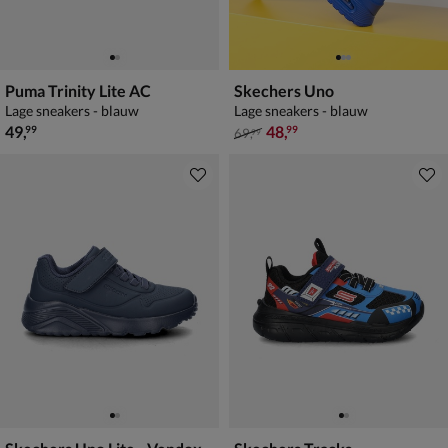
Puma Trinity Lite AC
Skechers Uno
Lage sneakers - blauw
Lage sneakers - blauw
€ 49,99
van € 69,99 voor € 48,99
49
,
48
,
99
99
69
,
99