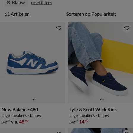
Blauw
reset filters
61 artikelen
61
Artikelen
Sorteren op:
New Balance 480
Lyle & Scott Wick Kids
Lage sneakers - blauw
Lage sneakers - blauw
van € 84,99 vanaf € 48,99
van € 54,99 voor € 14,99
v.a.
48
,
14
,
99
99
84
,
54
,
99
99