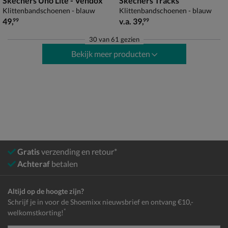
Skechers Uno Lite - Vendox
Skechers Tracks
Klittenbandschoenen - blauw
Klittenbandschoenen - blauw
€ 49,99
vanaf € 39,99
49
,
v.a.
39
,
99
99
30
van
61 gezien
Bekijk meer producten
Gratis
verzending en retour*
Achteraf
betalen
Altijd op de hoogte zijn?
Schrijf je in voor de Shoemixx nieuwsbrief en ontvang €10,-
*
welkomstkorting!