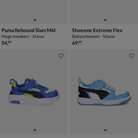
Puma Rebound Slam Mid
Shoesme Extreme Flex
Hoge sneakers - blauw
Babyschoenen - blauw
€ 54,99
€ 69,99
54
,
69
,
99
99