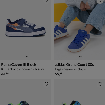
Puma Caven III Block
adidas Grand Court 00s
Klittenbandschoenen - blauw
Lage sneakers - blauw
€ 44,99
€ 59,99
44
,
59
,
99
99