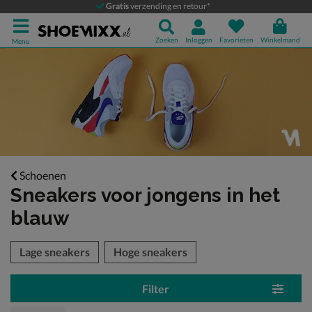
Gratis
verzending en retour*
Zoeken
Inloggen
Favorieten
Winkelmand
Menu
Schoenen
Sneakers voor jongens
in het
blauw
tegorieën over
Lage sneakers
Hoge sneakers
Filter