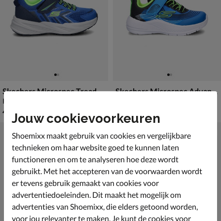
Skechers Microspec Tread
Skechers Microspec Advance
Klittenbandschoenen - blauw
Klittenbandschoenen - blauw
€ 49,99
van € 44,99 vanaf € 27,99
49
,
v.a.
27
,
99
99
44
,
99
Jouw cookievoorkeuren
Shoemixx maakt gebruik van cookies en vergelijkbare
technieken om haar website goed te kunnen laten
functioneren en om te analyseren hoe deze wordt
gebruikt. Met het accepteren van de voorwaarden wordt
er tevens gebruik gemaakt van cookies voor
advertentiedoeleinden. Dit maakt het mogelijk om
advertenties van Shoemixx, die elders getoond worden,
voor jou relevanter te maken. Je kunt de cookies voor