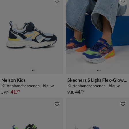
Nelson Kids
Skechers S Lighs Flex-Glow Ultra
Klittenbandschoenen - blauw
Klittenbandschoenen - blauw
van € 59,99 voor € 41,99
vanaf € 44,99
41
,
v.a.
44
,
99
99
59
,
99