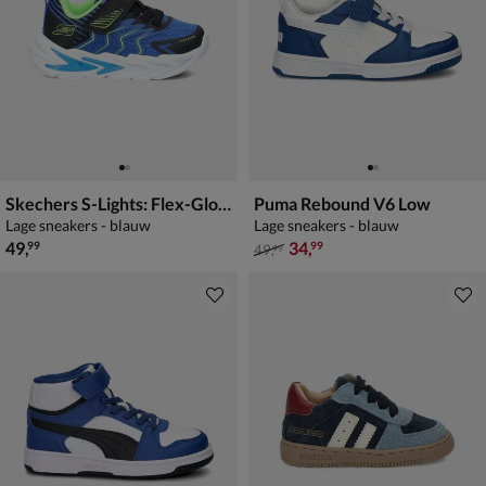
Skechers S-Lights: Flex-Glow Ultra - Prism-Pacer
Puma Rebound V6 Low
Lage sneakers - blauw
Lage sneakers - blauw
€ 49,99
van € 49,99 voor € 34,99
49
,
34
,
99
99
49
,
99