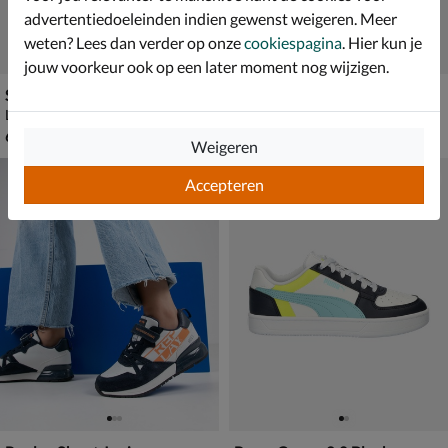
advertentiedoeleinden indien gewenst weigeren. Meer
weten? Lees dan verder op onze
cookiespagina
. Hier kun je
jouw voorkeur ook op een later moment nog wijzigen.
Skechers Uno Gen
Puma Rebound V6 Mid
Lage sneakers - blauw
Klittenbandschoenen - blauw
€ 69,99
€ 54,99
69
,
54
,
99
99
Weigeren
Accepteren