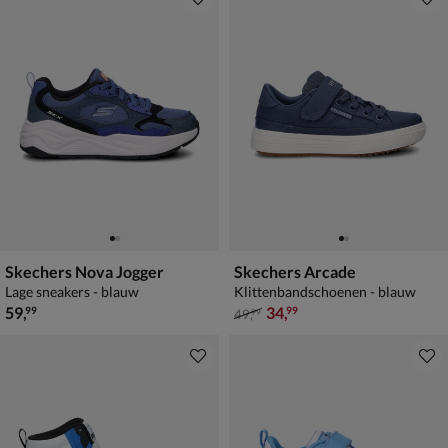
Skechers Nova Jogger
Skechers Arcade
Lage sneakers - blauw
Klittenbandschoenen - blauw
€ 59,99
van € 49,99 voor € 34,99
59
,
34
,
99
99
49
,
99