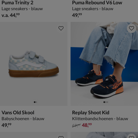
Puma Trinity 2
Puma Rebound V6 Low
Lage sneakers - blauw
Lage sneakers - blauw
vanaf € 44,99
€ 49,99
v.a.
44
,
49
,
99
99
Vans Old Skool
Replay Shoot Kid
Babyschoenen - blauw
Klittenbandschoenen - blauw
€ 49,99
van € 69,99 voor € 48,99
49
,
48
,
99
99
69
,
99