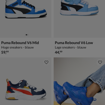
Puma Rebound V6 Mid
Puma Rebound V6 Low
Hoge sneakers - blauw
Lage sneakers - blauw
€ 59,99
€ 44,99
59
,
44
,
99
99