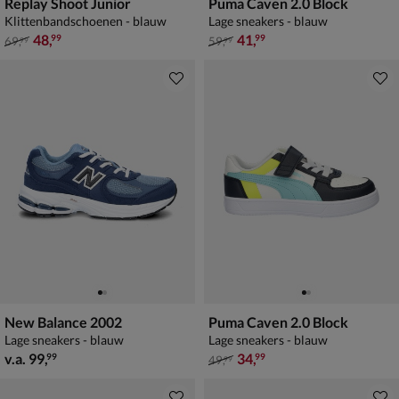
Replay Shoot Junior
Puma Caven 2.0 Block
Klittenbandschoenen - blauw
Lage sneakers - blauw
van € 69,99 voor € 48,99
van € 59,99 voor € 41,99
48
,
41
,
99
99
69
,
59
,
99
99
New Balance 2002
Puma Caven 2.0 Block
Lage sneakers - blauw
Lage sneakers - blauw
vanaf € 99,99
van € 49,99 voor € 34,99
v.a.
99
,
34
,
99
99
49
,
99