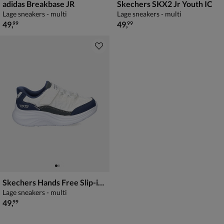
adidas Breakbase JR
Skechers SKX2 Jr Youth IC
Lage sneakers - multi
Lage sneakers - multi
€ 49,99
€ 49,99
49
,
49
,
99
99
Skechers Hands Free Slip-ins Comfy Sprints
Lage sneakers - multi
€ 49,99
49
,
99