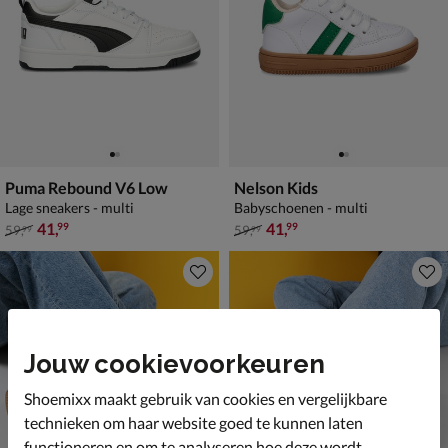
Puma Rebound V6 Low
Nelson Kids
Lage sneakers - multi
Babyschoenen - multi
van € 59,99 voor € 41,99
van € 59,99 voor € 41,99
41
,
41
,
99
99
59
,
59
,
99
99
Jouw cookievoorkeuren
Shoemixx maakt gebruik van cookies en vergelijkbare
technieken om haar website goed te kunnen laten
functioneren en om te analyseren hoe deze wordt