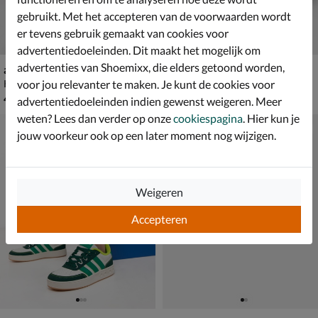
gebruikt. Met het accepteren van de voorwaarden wordt
er tevens gebruik gemaakt van cookies voor
advertentiedoeleinden. Dit maakt het mogelijk om
advertenties van Shoemixx, die elders getoond worden,
adidas Breakbase C
Puma Park Lifestyle Easy
voor jou relevanter te maken. Je kunt de cookies voor
Klittenbandschoenen - multi
Lage sneakers - multi
€ 49,99
van € 59,99 voor € 41,99
49
,
41
,
99
99
59
,
advertentiedoeleinden indien gewenst weigeren. Meer
99
weten? Lees dan verder op onze
cookiespagina
. Hier kun je
jouw voorkeur ook op een later moment nog wijzigen.
Weigeren
Accepteren