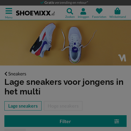
Gratis
verzending en retour*
Zoeken
Inloggen
Favorieten
Winkelmand
Menu
Sneakers
Lage sneakers voor jongens
in
het multi
tegorieën over
Lage sneakers
Hoge sneakers
Filter