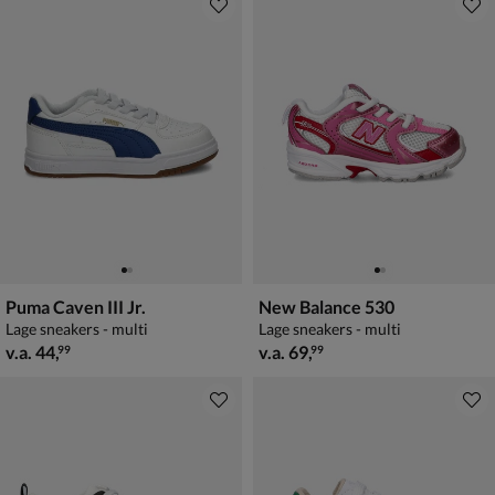
Puma Caven III Jr.
New Balance 530
Lage sneakers - multi
Lage sneakers - multi
vanaf € 44,99
vanaf € 69,99
v.a.
44
,
v.a.
69
,
99
99