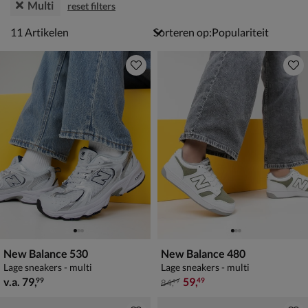
Multi
reset filters
11 artikelen
11
Artikelen
Sorteren op:
New Balance 530
New Balance 480
Lage sneakers - multi
Lage sneakers - multi
vanaf € 79,99
van € 84,99 voor € 59,49
v.a.
79
,
59
,
99
49
84
,
99