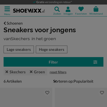
Gratis
verzending en retour*
Zoeken
Inloggen
Favorieten
Winkelmand
Menu
Schoenen
Sneakers voor jongens
vanSkechers
in het groen
tegorieën over
Lage sneakers
Hoge sneakers
Filter
Skechers
Groen
reset filters
6 artikelen
6
Artikelen
Sorteren op: