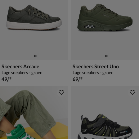
Skechers Arcade
Skechers Street Uno
Lage sneakers - groen
Lage sneakers - groen
€ 49,99
€ 69,99
49
,
69
,
99
99