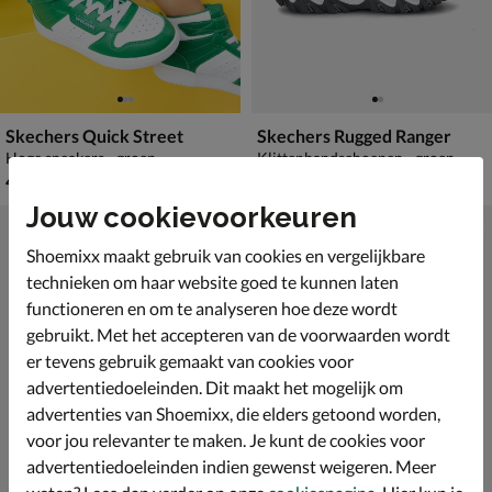
Skechers Quick Street
Skechers Rugged Ranger
Hoge sneakers - groen
Klittenbandschoenen - groen
€ 49,99
€ 59,99
49
,
59
,
99
99
Jouw cookievoorkeuren
Shoemixx maakt gebruik van cookies en vergelijkbare
technieken om haar website goed te kunnen laten
functioneren en om te analyseren hoe deze wordt
gebruikt. Met het accepteren van de voorwaarden wordt
er tevens gebruik gemaakt van cookies voor
advertentiedoeleinden. Dit maakt het mogelijk om
advertenties van Shoemixx, die elders getoond worden,
voor jou relevanter te maken. Je kunt de cookies voor
advertentiedoeleinden indien gewenst weigeren. Meer