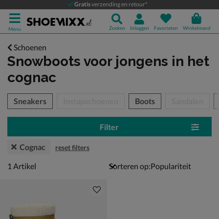
Gratis
verzending en retour*
Zoeken
Inloggen
Favorieten
Winkelmand
Menu
Schoenen
Snowboots voor jongens
in het
cognac
tegorieën over
Sneakers
Instapschoenen
Boots
Sandalen
Filter
Cognac
reset filters
1 artikel
1
Artikel
Sorteren op: