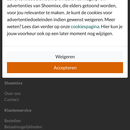
advertenties van Shoemixx, die elders getoond worden,
Altijd op de hoogte zijn?
voor jou relevanter te maken. Je kunt de cookies voor
Schrijf je in voor de Shoemixx nieuwsbrief en ontvang €10,-
*
welkomstkorting!
advertentiedoeleinden indien gewenst weigeren. Meer
weten? Lees dan verder op onze
cookiespagina
. Hier kun je
jouw voorkeur ook op een later moment nog wijzigen.
E-mailadres
Inschrijven
Weigeren
Wil je ons volgen?
Accepteren
Shoemixx
Over ons
Contact
Klantenservice
Bestellen
Betaalmogelijkheden