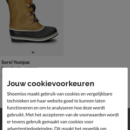
Sorel Yootpac
Snowboots - cognac
van € 104,99 voor € 73,49
73
,
49
104
,
99
Jouw cookievoorkeuren
Shoemixx maakt gebruik van cookies en vergelijkbare
technieken om haar website goed te kunnen laten
functioneren en om te analyseren hoe deze wordt
Gratis
verzending en retour*
gebruikt. Met het accepteren van de voorwaarden wordt
Achteraf
betalen
er tevens gebruik gemaakt van cookies voor
advertentiedoeleinden. Dit maakt het mogelijk om