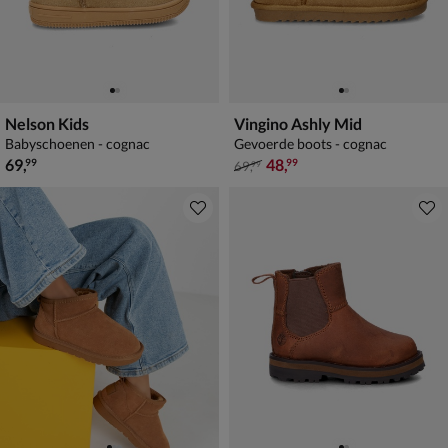
Nelson Kids
Vingino Ashly Mid
Babyschoenen - cognac
Gevoerde boots - cognac
€ 69,99
van € 69,99 voor € 48,99
69
,
48
,
99
99
69
,
99