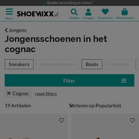
Gratis
verzending en retour*
Zoeken
Inloggen
Favorieten
Winkelmand
Menu
Jongens
Jongensschoenen
in het
cognac
tegorieën over
Sneakers
Instapschoenen
Boots
Sandalen
Filter
Cognac
reset filters
19 artikelen
19
Artikelen
Sorteren op: