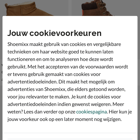
Jouw cookievoorkeuren
Shoemixx maakt gebruik van cookies en vergelijkbare
technieken om haar website goed te kunnen laten
functioneren en om te analyseren hoe deze wordt
Vingino Ashley Low
Nelson Kids
gebruikt. Met het accepteren van de voorwaarden wordt
Gevoerde boots - cognac
Veterboots - cognac
er tevens gebruik gemaakt van cookies voor
van € 69,99 voor € 48,99
€ 69,99
48
,
69
,
99
99
69
,
99
advertentiedoeleinden. Dit maakt het mogelijk om
advertenties van Shoemixx, die elders getoond worden,
voor jou relevanter te maken. Je kunt de cookies voor
advertentiedoeleinden indien gewenst weigeren. Meer
weten? Lees dan verder op onze
cookiespagina
. Hier kun je
jouw voorkeur ook op een later moment nog wijzigen.