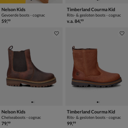
Nelson Kids
Timberland Courma Kid
Gevoerde boots - cognac
Rits- & gesloten boots - cognac
€ 59,99
vanaf € 84,99
59
,
v.a.
84
,
99
99
Nelson Kids
Timberland Courma Kid
Chelseaboots - cognac
Rits- & gesloten boots - cognac
€ 79,99
€ 99,99
79
,
99
,
99
99