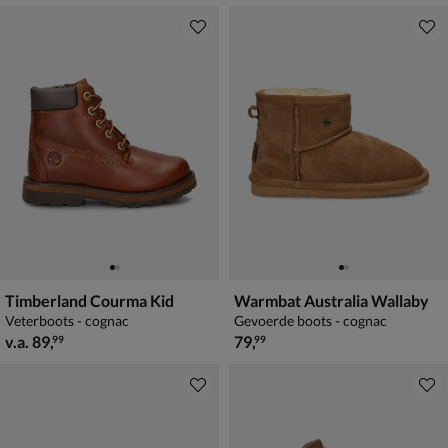
Timberland Courma Kid
Warmbat Australia Wallaby
Veterboots - cognac
Gevoerde boots - cognac
vanaf € 89,99
€ 79,99
v.a.
89
,
79
,
99
99