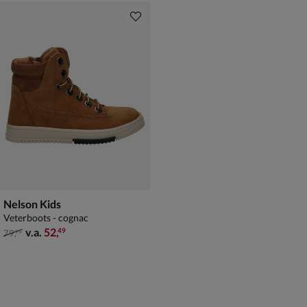
Nelson Kids
Veterboots - cognac
van € 79,99 vanaf € 52,49
v.a.
52
,
49
79
,
99