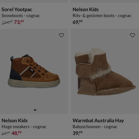
Sorel Yootpac
Nelson Kids
Snowboots - cognac
Rits- & gesloten boots - cognac
van € 104,99 voor € 73,49
€ 69,99
73
,
69
,
49
99
104
,
99
Nelson Kids
Warmbat Australia Hay
Hoge sneakers - cognac
Babyschoenen - cognac
van € 69,99 voor € 48,99
€ 39,99
48
,
39
,
99
99
69
,
99