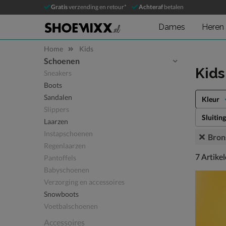
Gratis
verzending en retour*
Achteraf
betalen
Dames
Heren
Home
Kids
Schoenen
Sla categorieën over
Kid
Sneakers
Boots
Sandalen
Kleur
Slippers
Sluiting
Laarzen
Instapschoenen
Bron
Regenlaarzen
7 artikel
7
Artike
Pantoffels
Babyschoenen
Verzorging en accessoires
Snowboots
Voetbalschoenen
Accessoires