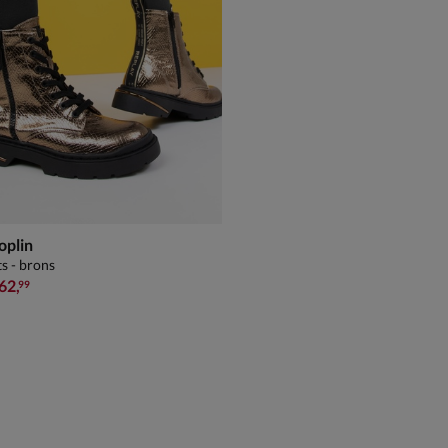
oplin
s - brons
,99 vanaf € 62,99
62
,
99