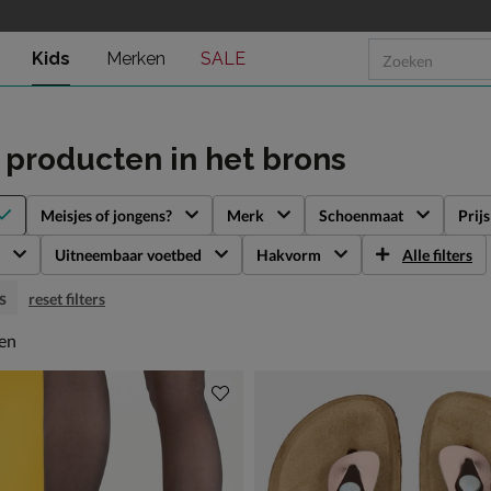
Kids
Merken
SALE
s producten
in het brons
Meisjes of jongens?
Merk
Schoenmaat
Prijs
Uitneembaar voetbed
Hakvorm
Alle filters
s
reset filters
en
len