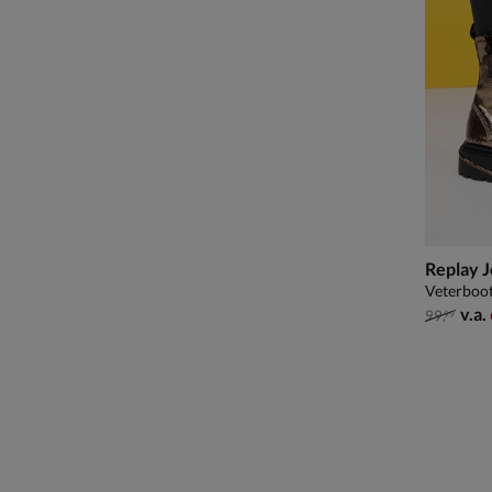
Replay J
Veterboot
van € 99
v.a.
99
,
99