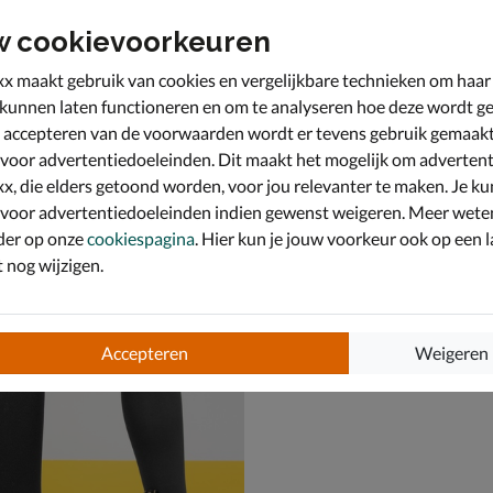
w cookievoorkeuren
x maakt gebruik van cookies en vergelijkbare technieken om haar
 kunnen laten functioneren en om te analyseren hoe deze wordt ge
 accepteren van de voorwaarden wordt er tevens gebruik gemaak
 voor advertentiedoeleinden. Dit maakt het mogelijk om advertent
x, die elders getoond worden, voor jou relevanter te maken. Je ku
 voor advertentiedoeleinden indien gewenst weigeren. Meer wete
der op onze
cookiespagina
. Hier kun je jouw voorkeur ook op een l
nog wijzigen.
un
Shoesme
s - brons
Veterboots - brons
van € 99,99 vanaf € 66,49
v.a.
66
,
49
99
,
99
Accepteren
Weigeren