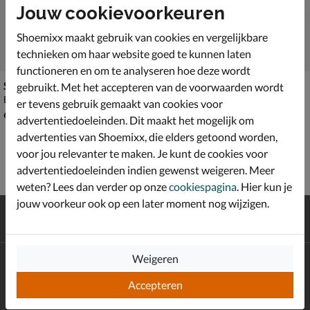
Jouw cookievoorkeuren
Shoemixx maakt gebruik van cookies en vergelijkbare
technieken om haar website goed te kunnen laten
functioneren en om te analyseren hoe deze wordt
Shoesme Extreme Flex
Kipling Marjorie 1
gebruikt. Met het accepteren van de voorwaarden wordt
Babyschoenen - rose goud
Babyschoenen - rose goud
er tevens gebruik gemaakt van cookies voor
€ 69,99
van € 59,99 voor € 41,99
69
,
41
,
99
99
59
,
99
advertentiedoeleinden. Dit maakt het mogelijk om
advertenties van Shoemixx, die elders getoond worden,
voor jou relevanter te maken. Je kunt de cookies voor
advertentiedoeleinden indien gewenst weigeren. Meer
weten? Lees dan verder op onze
cookiespagina
. Hier kun je
jouw voorkeur ook op een later moment nog wijzigen.
Gratis
verzending en retour*
Achteraf
betalen
Weigeren
Altijd op de hoogte zijn?
Schrijf je in voor de Shoemixx nieuwsbrief en ontvang €10,-
Accepteren
*
welkomstkorting!