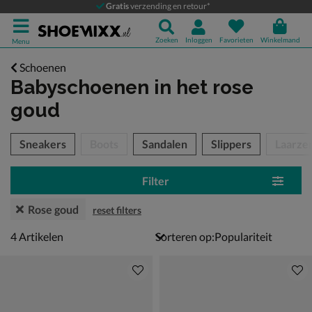
Gratis
verzending en retour*
Zoeken
Inloggen
Favorieten
Winkelmand
Menu
Schoenen
Babyschoenen
in het rose
goud
tegorieën over
Sneakers
Boots
Sandalen
Slippers
Laarze
Filter
Rose goud
reset filters
4 artikelen
4
Artikelen
Sorteren op: