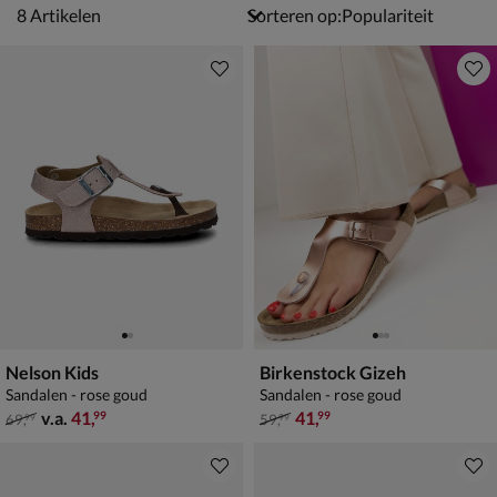
8 artikelen
8
Artikelen
Sorteren op:
Nelson Kids
Birkenstock Gizeh
Sandalen - rose goud
Sandalen - rose goud
van € 69,99 vanaf € 41,99
van € 59,99 voor € 41,99
v.a.
41
,
41
,
99
99
69
,
59
,
99
99