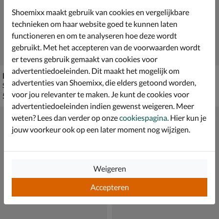
Shoemixx maakt gebruik van cookies en vergelijkbare
technieken om haar website goed te kunnen laten
functioneren en om te analyseren hoe deze wordt
gebruikt. Met het accepteren van de voorwaarden wordt
er tevens gebruik gemaakt van cookies voor
advertentiedoeleinden. Dit maakt het mogelijk om
Birkenstock Rio
Nelson Kids
advertenties van Shoemixx, die elders getoond worden,
Sandalen - rose goud
Sandalen - rose goud
voor jou relevanter te maken. Je kunt de cookies voor
€ 59,99
€ 64,99
59
,
64
,
99
99
advertentiedoeleinden indien gewenst weigeren. Meer
weten? Lees dan verder op onze
cookiespagina
. Hier kun je
jouw voorkeur ook op een later moment nog wijzigen.
Weigeren
Accepteren