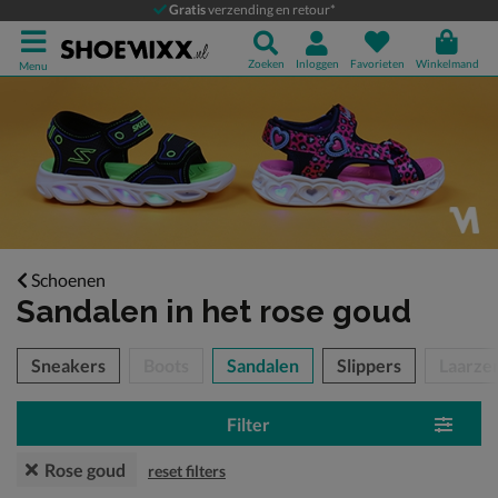
Gratis
verzending en retour*
Zoeken
Inloggen
Favorieten
Winkelmand
Menu
Schoenen
Sandalen
in het rose goud
tegorieën over
Sneakers
Boots
Sandalen
Slippers
Laarze
Filter
Rose goud
reset filters