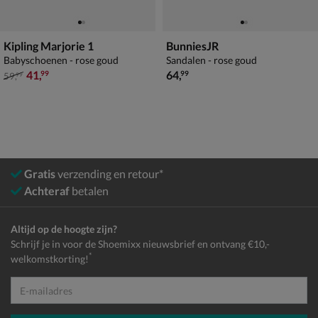
Kipling Marjorie 1
BunniesJR
Babyschoenen - rose goud
Sandalen - rose goud
van € 59,99 voor € 41,99
€ 64,99
41
,
64
,
99
99
59
,
99
Gratis
verzending en retour*
Achteraf
betalen
Altijd op de hoogte zijn?
Schrijf je in voor de Shoemixx nieuwsbrief en ontvang €10,-
*
welkomstkorting!
E-mailadres