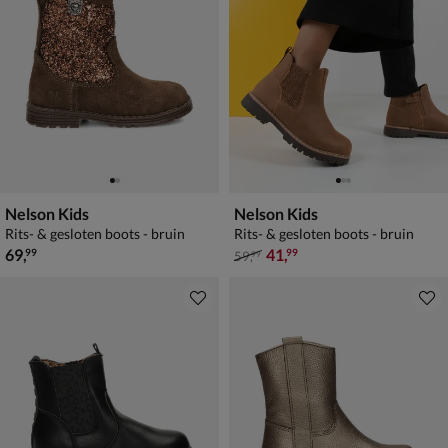
Nelson Kids
Nelson Kids
Rits- & gesloten boots - bruin
Rits- & gesloten boots - bruin
€ 69,99
van € 59,99 voor € 41,99
69
,
41
,
99
99
59
,
99