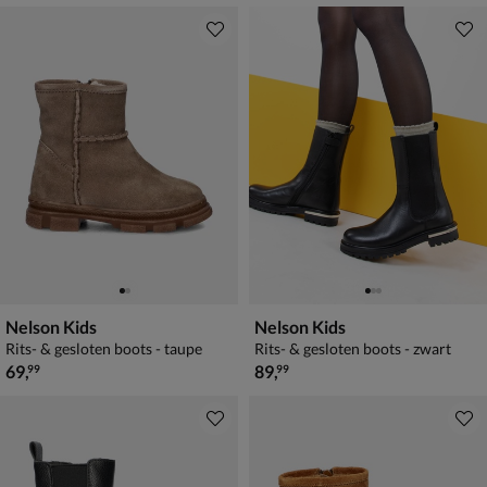
Nelson Kids
Nelson Kids
Rits- & gesloten boots - taupe
Rits- & gesloten boots - zwart
€ 69,99
€ 89,99
69
,
89
,
99
99