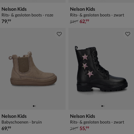
Nelson Kids
Nelson Kids
Rits- & gesloten boots - roze
Rits- & gesloten boots - zwart
€ 79,99
van € 89,99 voor € 62,99
79
,
62
,
99
99
89
,
99
Nelson Kids
Nelson Kids
Babyschoenen - bruin
Rits- & gesloten boots - zwart
€ 69,99
van € 79,99 voor € 55,99
69
,
55
,
99
99
79
,
99