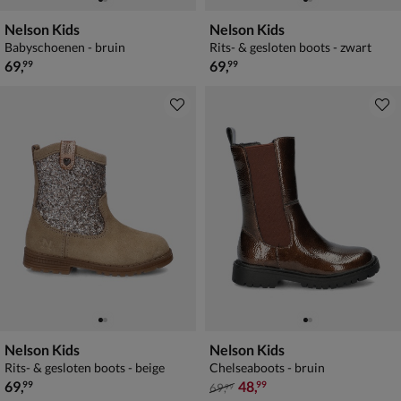
Nelson Kids
Nelson Kids
Babyschoenen - bruin
Rits- & gesloten boots - zwart
€ 69,99
€ 69,99
69
,
69
,
99
99
Nelson Kids
Nelson Kids
Rits- & gesloten boots - beige
Chelseaboots - bruin
€ 69,99
van € 69,99 voor € 48,99
69
,
48
,
99
99
69
,
99