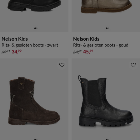
Nelson Kids
Nelson Kids
Rits- & gesloten boots - zwart
Rits- & gesloten boots - goud
van € 49,99 voor € 34,99
van € 64,99 voor € 45,49
34
,
45
,
99
49
49
,
64
,
99
99