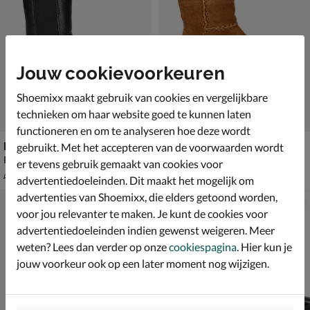
Jouw cookievoorkeuren
Shoemixx maakt gebruik van cookies en vergelijkbare
technieken om haar website goed te kunnen laten
functioneren en om te analyseren hoe deze wordt
Nelson Kids
Nelson Kids
gebruikt. Met het accepteren van de voorwaarden wordt
Rits- & gesloten boots - zwart
Rits- & gesloten boots - cognac
er tevens gebruik gemaakt van cookies voor
van € 69,99 voor € 48,99
€ 69,99
48
,
69
,
99
99
69
,
99
advertentiedoeleinden. Dit maakt het mogelijk om
advertenties van Shoemixx, die elders getoond worden,
voor jou relevanter te maken. Je kunt de cookies voor
advertentiedoeleinden indien gewenst weigeren. Meer
weten? Lees dan verder op onze
cookiespagina
. Hier kun je
jouw voorkeur ook op een later moment nog wijzigen.