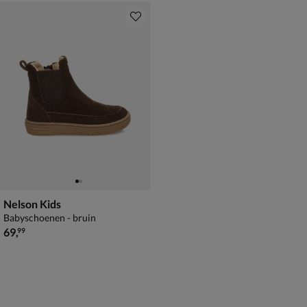
Nelson Kids
Babyschoenen - bruin
€ 69,99
69
,
99