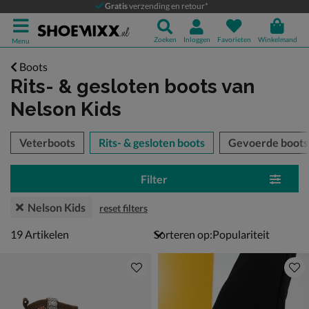
Gratis
verzending en retour*
Zoeken
Inloggen
Favorieten
Winkelmand
Menu
Boots
Rits- & gesloten boots
van
Nelson Kids
tegorieën over
Veterboots
Rits- & gesloten boots
Gevoerde boots
Filter
Nelson Kids
reset filters
19 artikelen
19
Artikelen
Sorteren op: