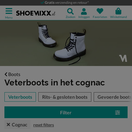
Gratis
verzending en retour*
Zoeken
Inloggen
Favorieten
Winkelmand
Menu
Boots
Veterboots
in het cognac
tegorieën over
Veterboots
Rits- & gesloten boots
Gevoerde boots
Filter
Cognac
reset filters