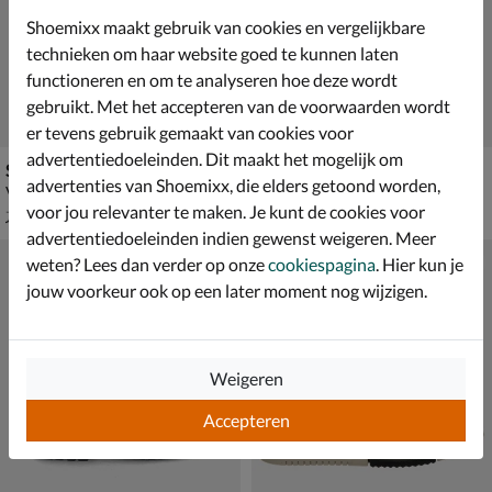
Shoemixx maakt gebruik van cookies en vergelijkbare
technieken om haar website goed te kunnen laten
functioneren en om te analyseren hoe deze wordt
gebruikt. Met het accepteren van de voorwaarden wordt
er tevens gebruik gemaakt van cookies voor
advertentiedoeleinden. Dit maakt het mogelijk om
Shoesme
Nelson Kids
advertenties van Shoemixx, die elders getoond worden,
Veterboots - cognac
Veterboots - cognac
voor jou relevanter te maken. Je kunt de cookies voor
van € 79,99 vanaf € 48,99
van € 74,99 vanaf € 48,99
v.a.
48
,
v.a.
48
,
99
99
79
,
74
,
99
99
advertentiedoeleinden indien gewenst weigeren. Meer
weten? Lees dan verder op onze
cookiespagina
. Hier kun je
jouw voorkeur ook op een later moment nog wijzigen.
Weigeren
Accepteren