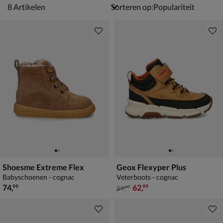
8 artikelen
8
Artikelen
Sorteren op:
Shoesme Extreme Flex
Geox Flexyper Plus
Babyschoenen - cognac
Veterboots - cognac
€ 74,99
van € 89,99 voor € 62,99
74
,
62
,
99
99
89
,
99