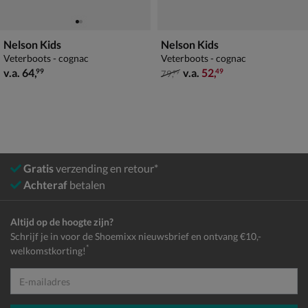
Nelson Kids
Nelson Kids
Veterboots - cognac
Veterboots - cognac
vanaf € 64,99
van € 79,99 vanaf € 52,49
v.a.
64
,
v.a.
52
,
99
49
79
,
99
Gratis
verzending en retour*
Achteraf
betalen
Altijd op de hoogte zijn?
Schrijf je in voor de Shoemixx nieuwsbrief en ontvang €10,-
*
welkomstkorting!
E-mailadres