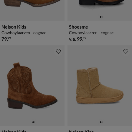
Nelson Kids
Shoesme
Cowboylaarzen - cognac
Cowboylaarzen - cognac
€ 79,99
vanaf € 99,99
79
,
v.a.
99
,
99
99
Nelson Kids
Nelson Kids