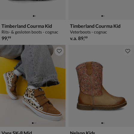
Timberland Courma Kid
Timberland Courma Kid
Rits- & gesloten boots - cognac
Veterboots - cognac
€ 99,99
vanaf € 89,99
99
,
v.a.
89
,
99
99
Vans SK-8 Mid
Nelson Kids