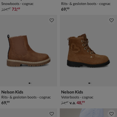
Snowboots - cognac
Rits- & gesloten boots - cognac
van € 104,99 voor € 73,49
€ 69,99
73
,
69
,
49
99
104
,
99
Nelson Kids
Nelson Kids
Rits- & gesloten boots - cognac
Veterboots - cognac
€ 69,99
van € 74,99 vanaf € 48,99
69
,
v.a.
48
,
99
99
74
,
99