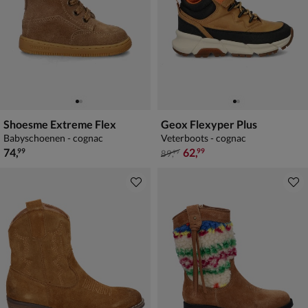
Shoesme Extreme Flex
Geox Flexyper Plus
Babyschoenen - cognac
Veterboots - cognac
€ 74,99
van € 89,99 voor € 62,99
74
,
62
,
99
99
89
,
99