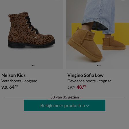
Nelson Kids
Vingino Sofia Low
Veterboots - cognac
Gevoerde boots - cognac
vanaf € 64,99
van € 69,99 voor € 48,99
v.a.
64
,
48
,
99
99
69
,
99
30
van
35 gezien
Bekijk meer producten