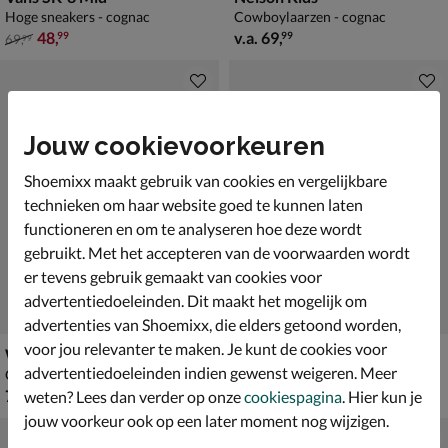
Hoge sneakers - cognac
Cowboylaarzen - cognac
van € 69,99 voor € 48,99
vanaf € 69,99
48
,
v.a.
69
,
99
99
69
,
99
Jouw cookievoorkeuren
Shoemixx maakt gebruik van cookies en vergelijkbare
technieken om haar website goed te kunnen laten
functioneren en om te analyseren hoe deze wordt
gebruikt. Met het accepteren van de voorwaarden wordt
er tevens gebruik gemaakt van cookies voor
advertentiedoeleinden. Dit maakt het mogelijk om
advertenties van Shoemixx, die elders getoond worden,
voor jou relevanter te maken. Je kunt de cookies voor
Warmbat Australia Wallaby
Vingino Ashley Low
advertentiedoeleinden indien gewenst weigeren. Meer
Gevoerde boots - cognac
Gevoerde boots - cognac
€ 79,99
van € 69,99 voor € 48,99
79
,
48
,
99
99
weten? Lees dan verder op onze
cookiespagina
. Hier kun je
69
,
99
jouw voorkeur ook op een later moment nog wijzigen.