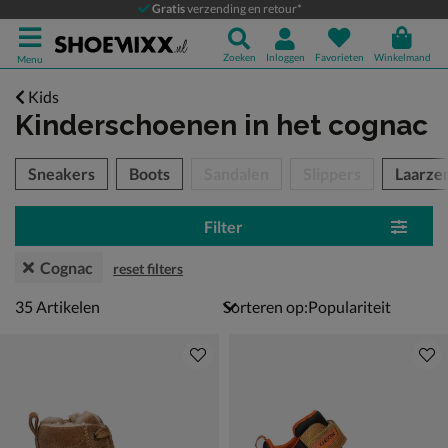
Gratis
verzending en retour*
Zoeken
Inloggen
Favorieten
Winkelmand
Menu
Kids
Kinderschoenen
in het cognac
tegorieën over
Sneakers
Boots
Sandalen
Slippers
Laarze
Filter
Cognac
reset filters
35 artikelen
35
Artikelen
Sorteren op: