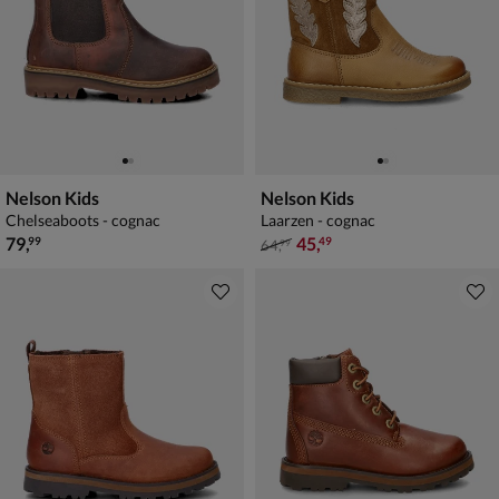
Nelson Kids
Nelson Kids
Chelseaboots - cognac
Laarzen - cognac
€ 79,99
van € 64,99 voor € 45,49
79
,
45
,
99
49
64
,
99