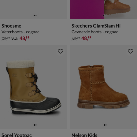
Shoesme
Skechers GlamSlam Hi
Veterboots - cognac
Gevoerde boots - cognac
van € 79,99 vanaf € 48,99
van € 69,99 voor € 48,99
v.a.
48
,
48
,
99
99
79
,
69
,
99
99
Sorel Yootpac
Nelson Kids