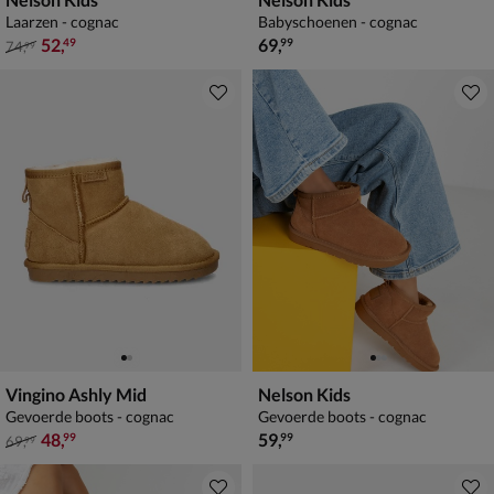
Laarzen - cognac
Babyschoenen - cognac
van € 74,99 voor € 52,49
€ 69,99
52
,
69
,
49
99
74
,
99
Vingino Ashly Mid
Nelson Kids
Gevoerde boots - cognac
Gevoerde boots - cognac
van € 69,99 voor € 48,99
€ 59,99
48
,
59
,
99
99
69
,
99