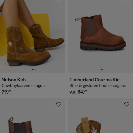
Nelson Kids
Timberland Courma Kid
Cowboylaarzen - cognac
Rits- & gesloten boots - cognac
€ 79,99
vanaf € 84,99
79
,
v.a.
84
,
99
99