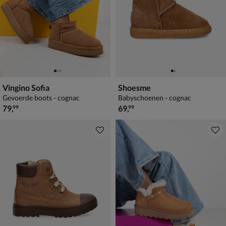
Vingino Sofia
Shoesme
Gevoerde boots - cognac
Babyschoenen - cognac
€ 79,99
€ 69,99
79
,
69
,
99
99