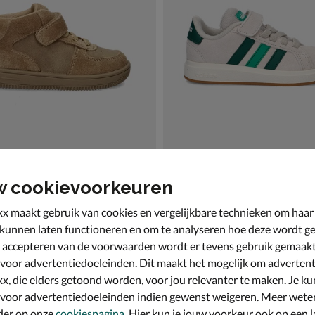
w cookievoorkeuren
Kids
adidas Grand Court 00's
nen - beige
Klittenbandschoenen - beige
x maakt gebruik van cookies en vergelijkbare technieken om haar
vanaf € 44,99
v.a.
44
,
99
 kunnen laten functioneren en om te analyseren hoe deze wordt ge
 accepteren van de voorwaarden wordt er tevens gebruik gemaak
 voor advertentiedoeleinden. Dit maakt het mogelijk om advertent
x, die elders getoond worden, voor jou relevanter te maken. Je ku
 voor advertentiedoeleinden indien gewenst weigeren. Meer wete
der op onze
cookiespagina
. Hier kun je jouw voorkeur ook op een l