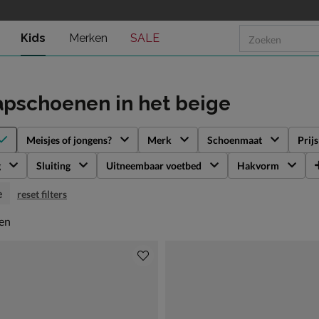
Kids
Merken
SALE
tapschoenen
in het beige
Meisjes of jongens?
Merk
Schoenmaat
Prijs
g
Sluiting
Uitneembaar voetbed
Hakvorm
e
reset filters
en
len