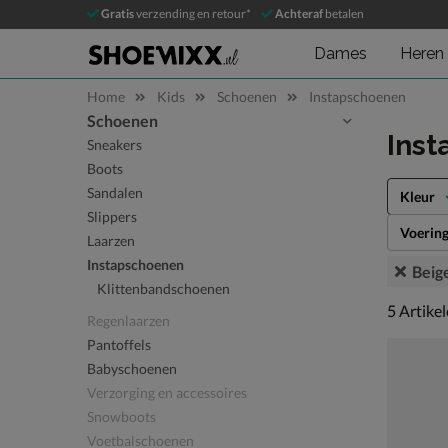
Gratis
verzending en retour*
Achteraf
betalen
Dames
Heren
Home
Kids
Schoenen
Instapschoenen
Schoenen
Sla categorieën over
Ins
Sneakers
Boots
Sandalen
Kleur
Slippers
Voerin
Laarzen
Instapschoenen
Beig
Klittenbandschoenen
5 artikel
5
Artike
Regenlaarzen
Pantoffels
Babyschoenen
Verzorging en accessoires
Snowboots
Voetbalschoenen