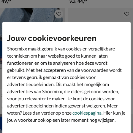
€ 49,99
vanaf € 44,99
49
,
v.a.
44
,
99
99
Jouw cookievoorkeuren
Shoemixx maakt gebruik van cookies en vergelijkbare
technieken om haar website goed te kunnen laten
functioneren en om te analyseren hoe deze wordt
gebruikt. Met het accepteren van de voorwaarden wordt
er tevens gebruik gemaakt van cookies voor
advertentiedoeleinden. Dit maakt het mogelijk om
advertenties van Shoemixx, die elders getoond worden,
Skechers S Lighs Flex-Glow Ultra
Vans Old Skool
voor jou relevanter te maken. Je kunt de cookies voor
Klittenbandschoenen - blauw
Klittenbandschoenen - roze
advertentiedoeleinden indien gewenst weigeren. Meer
vanaf € 44,99
vanaf € 49,99
v.a.
44
,
v.a.
49
,
99
99
weten? Lees dan verder op onze
cookiespagina
. Hier kun je
jouw voorkeur ook op een later moment nog wijzigen.