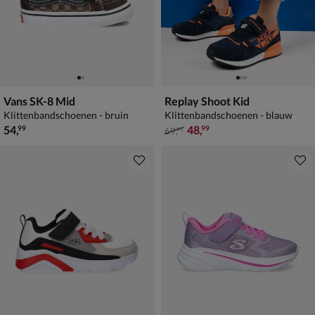
Vans SK-8 Mid
Replay Shoot Kid
Klittenbandschoenen - bruin
Klittenbandschoenen - blauw
€ 54,99
van € 69,99 voor € 48,99
54
,
48
,
99
99
69
,
99