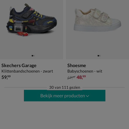
Skechers Garage
Shoesme
Klittenbandschoenen - zwart
Babyschoenen - wit
€ 59,99
van € 69,99 voor € 48,99
59
,
48
,
99
99
69
,
99
30
van
111 gezien
Bekijk meer producten