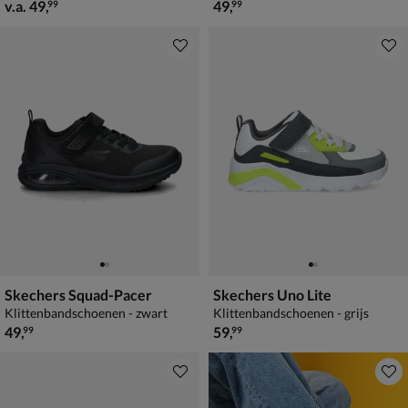
vanaf € 49,99
€ 49,99
v.a.
49
,
49
,
99
99
Skechers Squad-Pacer
Skechers Uno Lite
Klittenbandschoenen - zwart
Klittenbandschoenen - grijs
€ 49,99
€ 59,99
49
,
59
,
99
99