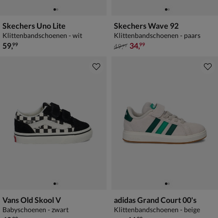
Skechers Uno Lite
Skechers Wave 92
Klittenbandschoenen - wit
Klittenbandschoenen - paars
€ 59,99
van € 49,99 voor € 34,99
59
,
34
,
99
99
49
,
99
Vans Old Skool V
adidas Grand Court 00's
Babyschoenen - zwart
Klittenbandschoenen - beige