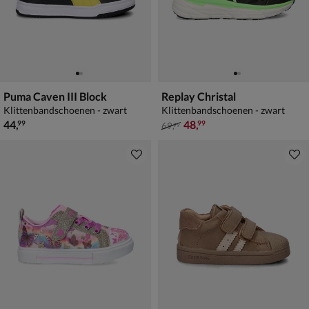
Puma Caven III Block
Replay Christal
Klittenbandschoenen - zwart
Klittenbandschoenen - zwart
€ 44,99
van € 69,99 voor € 48,99
44
,
48
,
99
99
69
,
99