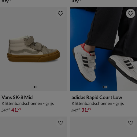
69
,
59
,
Vans SK-8 Mid
adidas Rapid Court Low
Klittenbandschoenen - grijs
Klittenbandschoenen - grijs
van € 59,99 voor € 41,99
van € 44,99 voor € 31,49
41
,
31
,
99
49
59
,
44
,
99
99