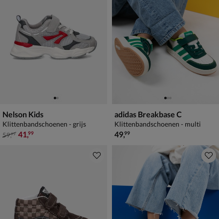
Nelson Kids
adidas Breakbase C
Klittenbandschoenen - grijs
Klittenbandschoenen - multi
van € 59,99 voor € 41,99
€ 49,99
41
,
49
,
99
99
59
,
99