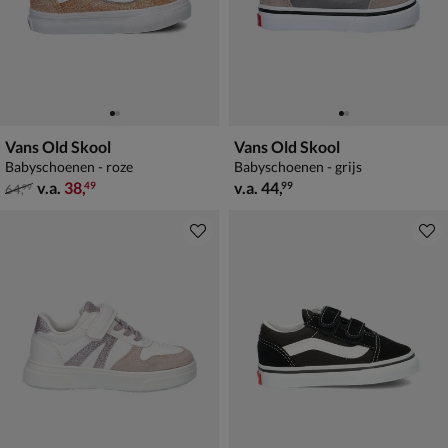
Vans Old Skool
Vans Old Skool
Babyschoenen - roze
Babyschoenen - grijs
van € 64,99 vanaf € 38,49
vanaf € 44,99
v.a.
38
,
v.a.
44
,
49
99
64
,
99