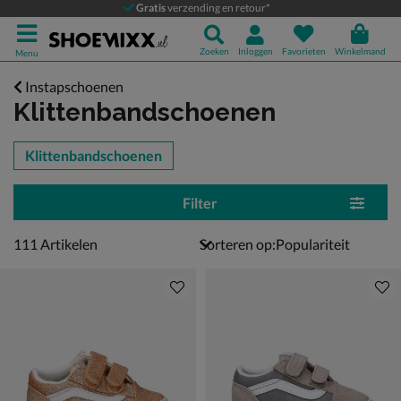
Gratis
verzending en retour*
Zoeken
Inloggen
Favorieten
Winkelmand
Menu
Instapschoenen
Klittenbandschoenen
tegorieën over
Klittenbandschoenen
Filter
111 artikelen
111
Artikelen
Sorteren op: