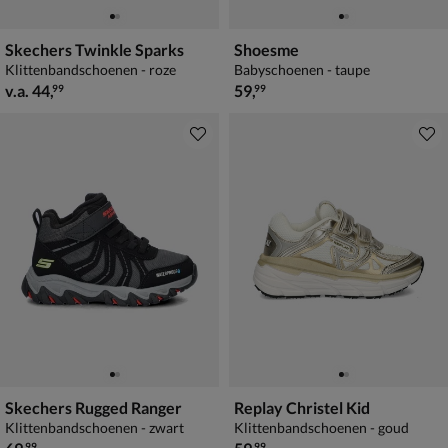
Skechers Twinkle Sparks
Shoesme
Klittenbandschoenen - roze
Babyschoenen - taupe
vanaf € 44,99
€ 59,99
v.a.
44
,
59
,
99
99
Skechers Rugged Ranger
Replay Christel Kid
Klittenbandschoenen - zwart
Klittenbandschoenen - goud
€ 69,99
€ 59,99
99
99