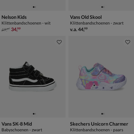
Nelson Kids
Vans Old Skool
Klittenbandschoenen - wit
Klittenbandschoenen - zwart
van € 49,99 voor € 34,99
vanaf € 44,99
34
,
v.a.
44
,
99
99
49
,
99
Vans SK-8 Mid
Skechers Unicorn Charmer
Babyschoenen - zwart
Klittenbandschoenen - paars