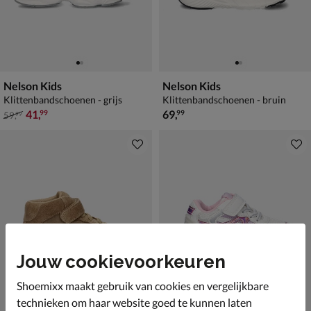
Nelson Kids
Nelson Kids
Klittenbandschoenen - grijs
Klittenbandschoenen - bruin
van € 59,99 voor € 41,99
€ 69,99
41
,
69
,
99
99
59
,
99
Jouw cookievoorkeuren
Shoemixx maakt gebruik van cookies en vergelijkbare
technieken om haar website goed te kunnen laten