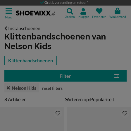
Gratis
verzending en retour*
Zoeken
Inloggen
Favorieten
Winkelmand
Menu
Instapschoenen
Klittenbandschoenen
van
Nelson Kids
tegorieën over
Klittenbandschoenen
Filter
Nelson Kids
reset filters
8 artikelen
8
Artikelen
Sorteren op: