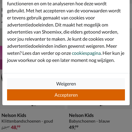
functioneren en om te analyseren hoe deze wordt
Nelson Kids
Nelson Kids
gebruikt. Met het accepteren van de voorwaarden wordt
Babyschoenen - beige
Klittenbandschoenen - wit
er tevens gebruik gemaakt van cookies voor
€ 49,99
€ 49,99
49
,
49
,
99
99
advertentiedoeleinden. Dit maakt het mogelijk om
advertenties van Shoemixx, die elders getoond worden,
voor jou relevanter te maken. Je kunt de cookies voor
advertentiedoeleinden indien gewenst weigeren. Meer
weten? Lees dan verder op onze
cookiespagina
. Hier kun je
jouw voorkeur ook op een later moment nog wijzigen.
Weigeren
Accepteren
Nelson Kids
Nelson Kids
Klittenbandschoenen - goud
Babyschoenen - blauw
van € 69,99 voor € 48,99
€ 49,99
48
,
49
,
99
99
69
,
99