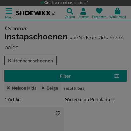
Gratis
verzending en retour*
Zoeken
Inloggen
Favorieten
Winkelmand
Menu
Schoenen
Instapschoenen
vanNelson Kids
in het
beige
tegorieën over
Klittenbandschoenen
Filter
Nelson Kids
Beige
reset filters
1 artikel
1
Artikel
Sorteren op: