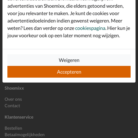
advertenties van Shoemixx, die elders getoond worden,
Altijd op de hoogte zijn?
voor jou relevanter te maken. Je kunt de cookies voor
Schrijf je in voor de Shoemixx nieuwsbrief en ontvang €10,-
*
welkomstkorting!
advertentiedoeleinden indien gewenst weigeren. Meer
weten? Lees dan verder op onze
cookiespagina
. Hier kun je
jouw voorkeur ook op een later moment nog wijzigen.
E-mailadres
Inschrijven
Weigeren
Wil je ons volgen?
Accepteren
Shoemixx
Over ons
Contact
Klantenservice
Bestellen
Betaalmogelijkheden