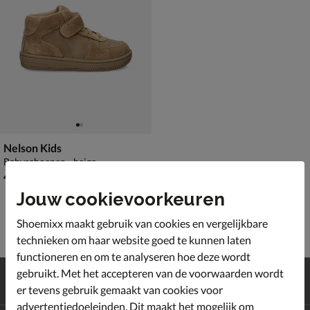
Nelson Kids
Babyschoenen - beige
€ 49,99
49
,
99
Jouw cookievoorkeuren
Shoemixx maakt gebruik van cookies en vergelijkbare
technieken om haar website goed te kunnen laten
functioneren en om te analyseren hoe deze wordt
Gratis
verzending en retour*
gebruikt. Met het accepteren van de voorwaarden wordt
Achteraf
betalen
er tevens gebruik gemaakt van cookies voor
advertentiedoeleinden. Dit maakt het mogelijk om