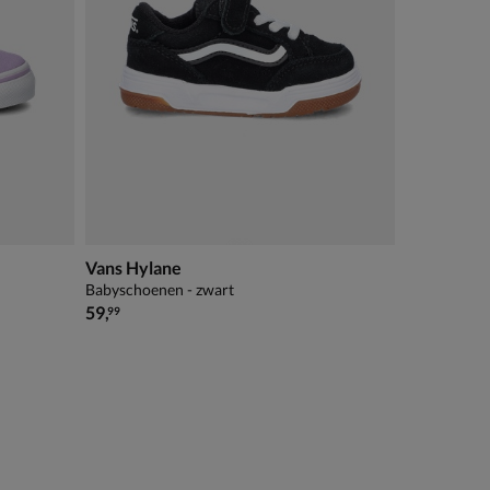
Vans Hylane
Babyschoenen - zwart
€ 59,99
59
,
99