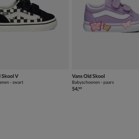
 Skool V
Vans Old Skool
enen - zwart
Babyschoenen - paars
€ 54,99
54
,
99