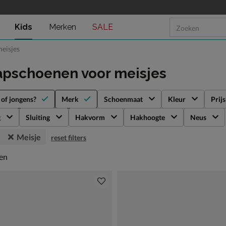
Kids
Merken
SALE
eisjes
apschoenen voor meisjes
 of jongens?
Merk
Schoenmaat
Kleur
Prijs
g
Sluiting
Hakvorm
Hakhoogte
Neus
Meisje
reset filters
en
len