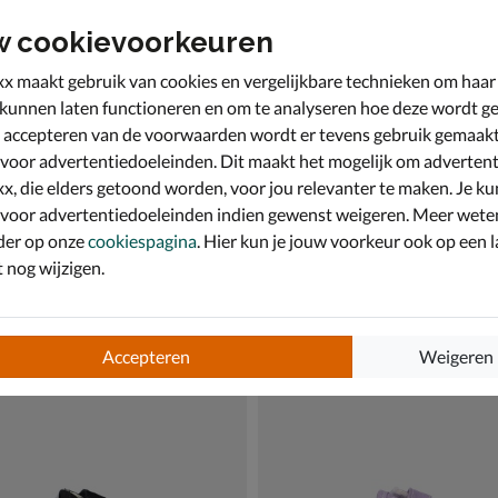
w cookievoorkeuren
x maakt gebruik van cookies en vergelijkbare technieken om haar
 kunnen laten functioneren en om te analyseren hoe deze wordt ge
 accepteren van de voorwaarden wordt er tevens gebruik gemaak
 voor advertentiedoeleinden. Dit maakt het mogelijk om advertent
x, die elders getoond worden, voor jou relevanter te maken. Je ku
 voor advertentiedoeleinden indien gewenst weigeren. Meer wete
der op onze
cookiespagina
. Hier kun je jouw voorkeur ook op een l
nog wijzigen.
 Skool
Vans Classic Slip-on
ndschoenen - zwart
Instapschoenen - multi
44,99
€ 44,99
44
,
99
Accepteren
Weigeren