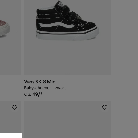
Vans SK-8 Mid
Babyschoenen - zwart
vanaf € 49,99
v.a.
49
,
99