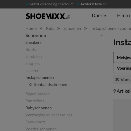
Gratis
verzending en retour*
Achteraf
betalen
Dames
Heren
Home
Kids
Schoenen
Instapschoenen voor m
Schoenen
Sla categorieën over
Inst
Sneakers
Boots
Sandalen
Meisjes
Slippers
Voerin
Laarzen
Instapschoenen
Vans
Klittenbandschoenen
9 artikel
9
Artike
Regenlaarzen
Pantoffels
Babyschoenen
Verzorging en accessoires
Snowboots
Voetbalschoenen