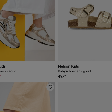
Kids
Nelson Kids
kers - goud
Babyschoenen - goud
,99 voor € 34,99
€ 49,99
49
,
9
99