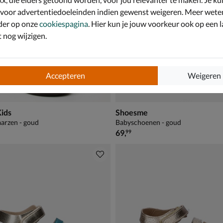
 voor advertentiedoeleinden indien gewenst weigeren. Meer wete
der op onze
cookiespagina
. Hier kun je jouw voorkeur ook op een l
nog wijzigen.
Accepteren
Weigeren
Kids
Shoesme
arzen - goud
Babyschoenen - goud
€ 69,99
69
,
99