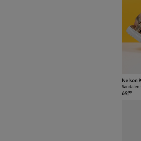
Nelson 
Sandalen 
€ 69,99
69
,
99