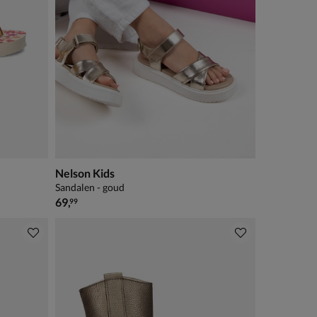
Nelson Kids
Sandalen - goud
€ 69,99
69
,
99