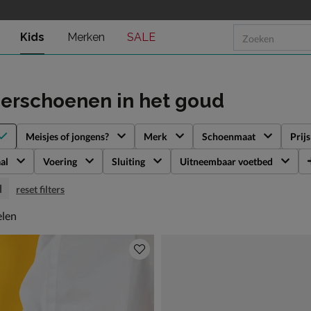
Kids
Merken
SALE
derschoenen
in het goud
Meisjes of jongens?
Merk
Schoenmaat
Prijs
al
Voering
Sluiting
Uitneembaar voetbed
d
reset filters
len
elen