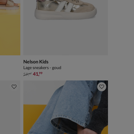
Nelson Kids
Lage sneakers - goud
van € 59,99 voor € 41,99
41
,
99
59
,
99