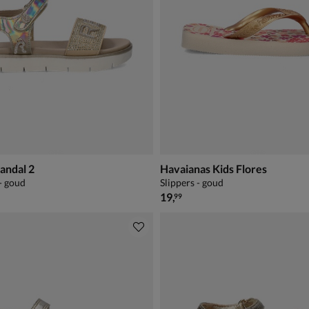
andal 2
Havaianas Kids Flores
- goud
Slippers - goud
€ 19,99
19
,
99