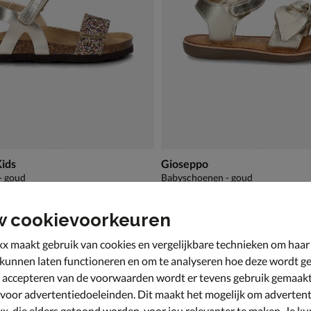
Kids
Gioseppo
- goud
Babyschoenen - goud
64,99
van € 54,99 voor € 38,49
38
,
49
54
,
99
w cookievoorkeuren
x maakt gebruik van cookies en vergelijkbare technieken om haar
 kunnen laten functioneren en om te analyseren hoe deze wordt ge
 accepteren van de voorwaarden wordt er tevens gebruik gemaak
 voor advertentiedoeleinden. Dit maakt het mogelijk om advertent
x, die elders getoond worden, voor jou relevanter te maken. Je ku