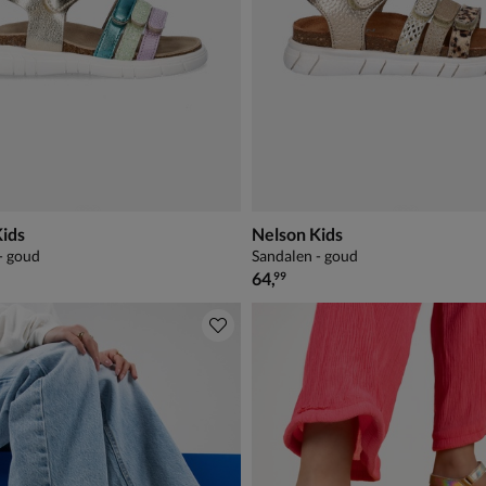
Kids
Nelson Kids
- goud
Sandalen - goud
64,99
€ 64,99
64
,
99