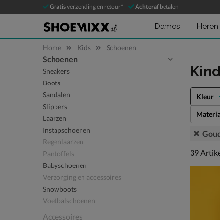
Gratis
verzending en retour*
Achteraf
betalen
Dames
Heren
Home
Kids
Schoenen
Schoenen
Sla categorieën over
Kin
Sneakers
Boots
Sandalen
Kleur
Slippers
Materia
Laarzen
Instapschoenen
Gou
Regenlaarzen
39 artike
39
Artik
Pantoffels
Babyschoenen
Verzorging en accessoires
Snowboots
Voetbalschoenen
Accessoires