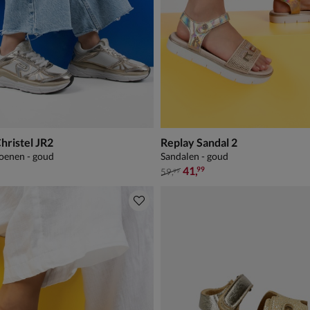
hristel JR2
Replay Sandal 2
oenen - goud
Sandalen - goud
van € 59,99 voor € 41,99
41
,
99
59
,
99