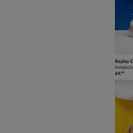
Replay C
Instapsch
€ 69,99
69
,
99