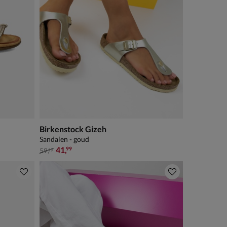
Birkenstock Gizeh
Sandalen - goud
van € 59,99 voor € 41,99
41
,
99
59
,
99