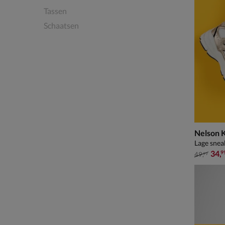
Tassen
Schaatsen
Nelson 
Lage snea
van € 49
34
,
9
49
,
99