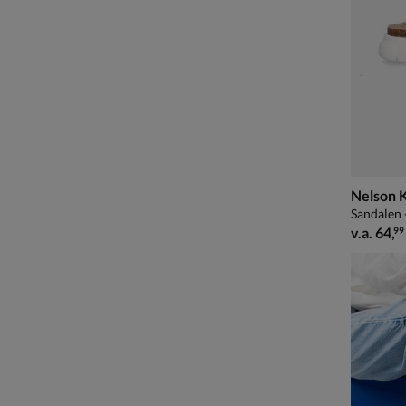
Nelson 
Sandalen 
vanaf € 
v.a.
64
,
99