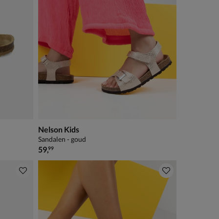
Nelson Kids
Sandalen - goud
€ 59,99
59
,
99