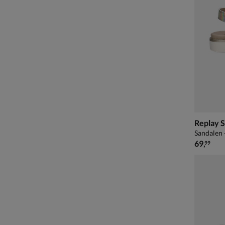
Replay S
Sandalen 
€ 69,99
69
,
99