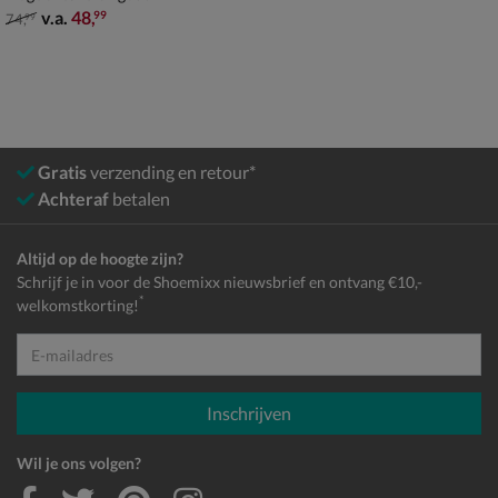
van € 74,99 vanaf € 48,99
v.a.
48
,
99
74
,
99
Gratis
verzending en retour*
Achteraf
betalen
Altijd op de hoogte zijn?
Schrijf je in voor de Shoemixx nieuwsbrief en ontvang €10,-
*
welkomstkorting!
E-mailadres
Inschrijven
Wil je ons volgen?