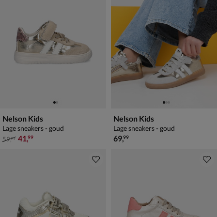
Nelson Kids
Nelson Kids
Lage sneakers - goud
Lage sneakers - goud
van € 59,99 voor € 41,99
€ 69,99
41
,
69
,
99
99
59
,
99