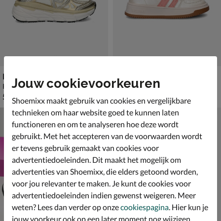
Replay Christel Kid
Shoesme
Jouw cookievoorkeuren
Klittenbandschoenen - goud
Lage sneakers - goud
€ 59,99
van € 89,99 voor € 62,99
59
,
62
,
99
99
89
,
99
Shoemixx maakt gebruik van cookies en vergelijkbare
technieken om haar website goed te kunnen laten
functioneren en om te analyseren hoe deze wordt
gebruikt. Met het accepteren van de voorwaarden wordt
er tevens gebruik gemaakt van cookies voor
advertentiedoeleinden. Dit maakt het mogelijk om
advertenties van Shoemixx, die elders getoond worden,
voor jou relevanter te maken. Je kunt de cookies voor
advertentiedoeleinden indien gewenst weigeren. Meer
weten? Lees dan verder op onze
cookiespagina
. Hier kun je
jouw voorkeur ook op een later moment nog wijzigen.