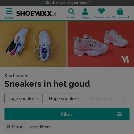
Gratis
verzending en retour*
Zoeken
Inloggen
Favorieten
Winkelmand
Menu
Schoenen
Sneakers
in het goud
tegorieën over
Lage sneakers
Hoge sneakers
Dad sneakers
Filter
Goud
reset filters