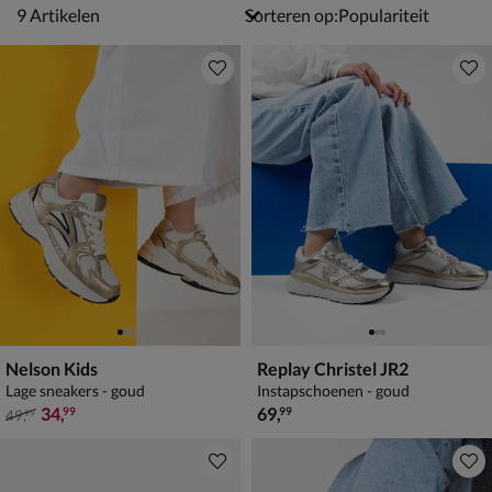
9 artikelen
9
Artikelen
Sorteren op:
Nelson Kids
Replay Christel JR2
Lage sneakers - goud
Instapschoenen - goud
van € 49,99 voor € 34,99
€ 69,99
34
,
69
,
99
99
49
,
99