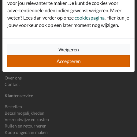
voor jou relevanter te maken. Je kunt de cookies voor
advertentiedoeleinden indien gewenst weigeren. Meer
weten? Lees dan verder op onze
cookiespagina
. Hier kun je
E-mailadres
jouw voorkeur ook op een later moment nog wijzigen.
Inschrijven
Wil je ons volgen?
Weigeren
Accepteren
Shoemixx
Over ons
Contact
Klantenservice
Bestellen
Betaalmogelijkheden
Verzendwijze en kosten
Ruilen en retourneren
Koop ongedaan maken