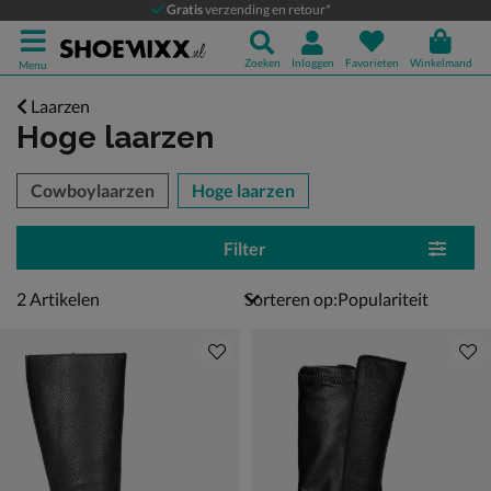
Gratis
verzending en retour*
Zoeken
Inloggen
Favorieten
Winkelmand
Menu
Laarzen
Hoge laarzen
tegorieën over
Cowboylaarzen
Hoge laarzen
Filter
2 artikelen
2
Artikelen
Sorteren op: