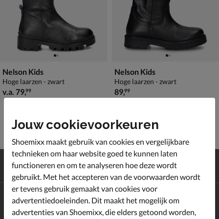
Nelson Kids
Nelson Kids
Hoge laarzen - zwart
Hoge laarzen - zwart
vanaf € 79,99
€ 89,99
v.a.
79
,
89
,
99
99
Jouw cookievoorkeuren
Shoemixx maakt gebruik van cookies en vergelijkbare
technieken om haar website goed te kunnen laten
Gratis
verzending en retour*
functioneren en om te analyseren hoe deze wordt
Achteraf
betalen
gebruikt. Met het accepteren van de voorwaarden wordt
er tevens gebruik gemaakt van cookies voor
Altijd op de hoogte zijn?
advertentiedoeleinden. Dit maakt het mogelijk om
Schrijf je in voor de Shoemixx nieuwsbrief en ontvang €10,-
advertenties van Shoemixx, die elders getoond worden,
*
welkomstkorting!