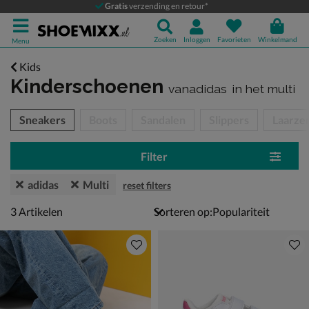
Gratis
verzending en retour*
Zoeken
Inloggen
Favorieten
Winkelmand
Menu
Kids
Kinderschoenen
vanadidas
in het multi
tegorieën over
Sneakers
Boots
Sandalen
Slippers
Laarze
Filter
adidas
Multi
reset filters
3 artikelen
3
Artikelen
Sorteren op: