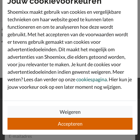
Jouw cookievoorkeuren
Shoemixx maakt gebruik van cookies en vergelijkbare
technieken om haar website goed te kunnen laten
functioneren en om te analyseren hoe deze wordt
adidas Breakbase JR
gebruikt. Met het accepteren van de voorwaarden wordt
Lage sneakers - multi
€ 49,99
49
,
99
er tevens gebruik gemaakt van cookies voor
advertentiedoeleinden. Dit maakt het mogelijk om
advertenties van Shoemixx, die elders getoond worden,
voor jou relevanter te maken. Je kunt de cookies voor
advertentiedoeleinden indien gewenst weigeren. Meer
weten? Lees dan verder op onze
cookiespagina
. Hier kun je
Gratis
verzending en retour*
jouw voorkeur ook op een later moment nog wijzigen.
Achteraf
betalen
Altijd op de hoogte zijn?
Weigeren
Schrijf je in voor de Shoemixx nieuwsbrief en ontvang €10,-
*
welkomstkorting!
Accepteren