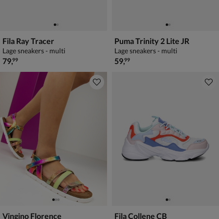
Fila Ray Tracer
Puma Trinity 2 Lite JR
Lage sneakers - multi
Lage sneakers - multi
€ 79,99
€ 59,99
79
,
59
,
99
99
Vingino Florence
Fila Collene CB