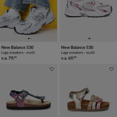
New Balance 530
New Balance 530
Lage sneakers - multi
Lage sneakers - multi
vanaf € 79,99
vanaf € 69,99
v.a.
79
,
v.a.
69
,
99
99