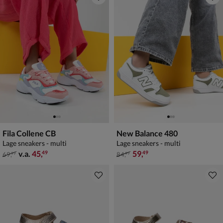
Fila Collene CB
New Balance 480
Lage sneakers - multi
Lage sneakers - multi
van € 69,99 vanaf € 45,49
van € 84,99 voor € 59,49
v.a.
45
,
59
,
49
49
69
,
84
,
99
99