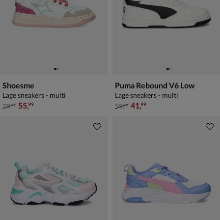
Shoesme
Puma Rebound V6 Low
Lage sneakers - multi
Lage sneakers - multi
van € 79,99 voor € 55,99
van € 59,99 voor € 41,99
55
,
41
,
99
99
79
,
59
,
99
99