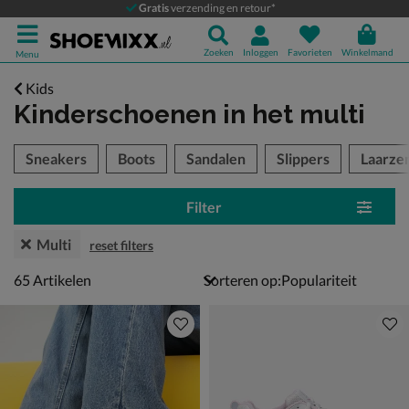
Gratis
verzending en retour*
Zoeken
Inloggen
Favorieten
Winkelmand
Menu
Kids
Kinderschoenen
in het multi
tegorieën over
Sneakers
Boots
Sandalen
Slippers
Laarze
Filter
Multi
reset filters
65 artikelen
65
Artikelen
Sorteren op: