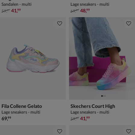
Sandalen - multi
Lage sneakers - multi
van € 59,99 voor € 41,99
van € 69,99 voor € 48,99
41
,
48
,
99
99
59
,
69
,
99
99
Fila Collene Gelato
Skechers Court High
Lage sneakers - multi
Lage sneakers - multi
€ 69,99
van € 59,99 voor € 41,99
69
,
41
,
99
99
59
,
99