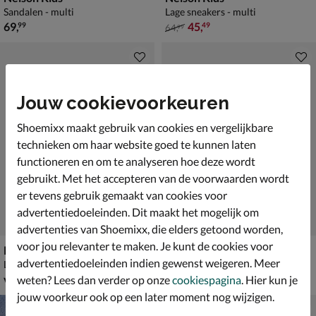
Sandalen - multi
Lage sneakers - multi
€ 69,99
van € 64,99 voor € 45,49
69
,
45
,
99
49
64
,
99
Jouw cookievoorkeuren
Shoemixx maakt gebruik van cookies en vergelijkbare
technieken om haar website goed te kunnen laten
functioneren en om te analyseren hoe deze wordt
gebruikt. Met het accepteren van de voorwaarden wordt
er tevens gebruik gemaakt van cookies voor
advertentiedoeleinden. Dit maakt het mogelijk om
advertenties van Shoemixx, die elders getoond worden,
voor jou relevanter te maken. Je kunt de cookies voor
Puma Trinity 2 LT
New Balance 530
advertentiedoeleinden indien gewenst weigeren. Meer
Lage sneakers - multi
Lage sneakers - multi
vanaf € 44,99
vanaf € 69,99
v.a.
44
,
v.a.
69
,
99
99
weten? Lees dan verder op onze
cookiespagina
. Hier kun je
jouw voorkeur ook op een later moment nog wijzigen.