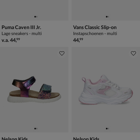
Puma Caven III Jr.
Vans Classic Slip-on
Lage sneakers - multi
Instapschoenen - multi
vanaf € 44,99
€ 44,99
v.a.
44
,
44
,
99
99
Nelson Kids
Nelson Kids