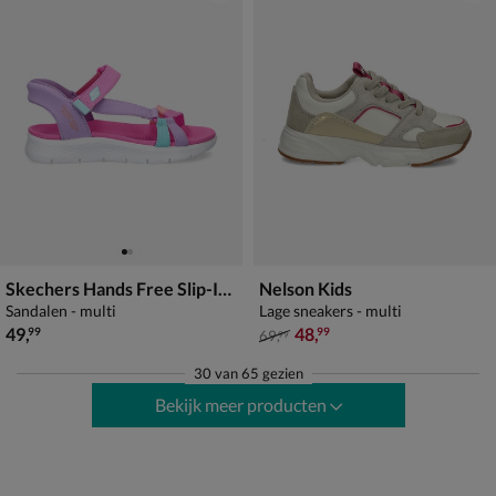
Skechers Hands Free Slip-Ins Go Walk Flex
Nelson Kids
Sandalen - multi
Lage sneakers - multi
€ 49,99
van € 69,99 voor € 48,99
49
,
48
,
99
99
69
,
99
30
van
65 gezien
Bekijk meer producten