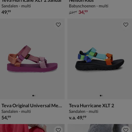
Sandalen - multi
Babyschoenen - multi
€ 49,99
van € 49,99 voor € 34,99
49
,
34
,
99
99
49
,
99
Teva Original Universal Metallic
Teva Hurricane XLT 2
Sandalen - multi
Sandalen - multi
€ 54,99
vanaf € 49,99
54
,
v.a.
49
,
99
99