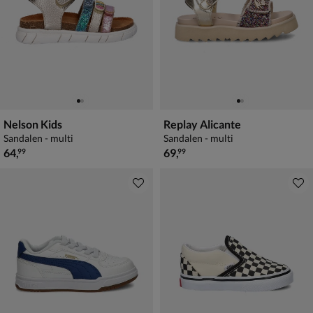
Nelson Kids
Replay Alicante
Sandalen - multi
Sandalen - multi
€ 64,99
€ 69,99
64
,
69
,
99
99