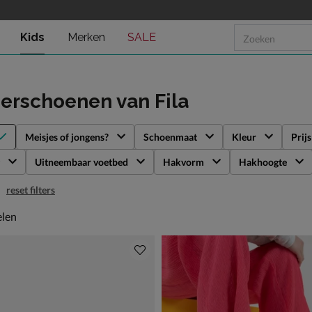
Kids
Merken
SALE
derschoenen
van Fila
Meisjes of jongens?
Schoenmaat
Kleur
Prijs
Uitneembaar voetbed
Hakvorm
Hakhoogte
reset filters
len
elen