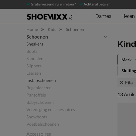
Gratis
verzending en retour*
Achteraf
betalen
Dames
Heren
Home
Kids
Schoenen
Schoenen
Sla categorieën over
Kin
Sneakers
Boots
Sandalen
Merk
Slippers
Sluiting
Laarzen
Instapschoenen
Fila
Regenlaarzen
13 artike
13
Artik
Pantoffels
Babyschoenen
Verzorging en accessoires
Snowboots
Voetbalschoenen
Accessoires