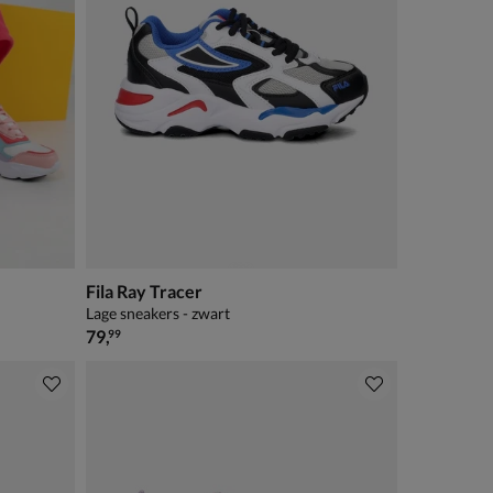
Fila Ray Tracer
Lage sneakers - zwart
€ 79,99
79
,
99