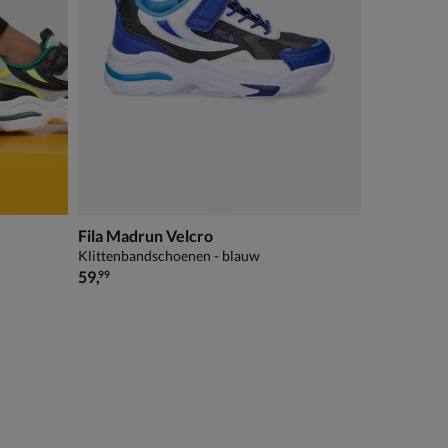
Fila Madrun Velcro
Klittenbandschoenen - blauw
€ 59,99
59
,
99