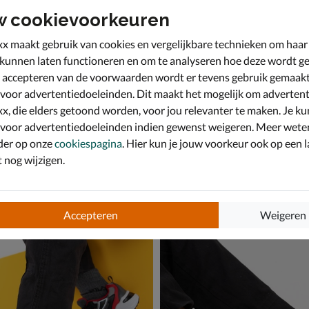
w cookievoorkeuren
x maakt gebruik van cookies en vergelijkbare technieken om haar
 kunnen laten functioneren en om te analyseren hoe deze wordt ge
 accepteren van de voorwaarden wordt er tevens gebruik gemaak
 voor advertentiedoeleinden. Dit maakt het mogelijk om advertent
x, die elders getoond worden, voor jou relevanter te maken. Je ku
 voor advertentiedoeleinden indien gewenst weigeren. Meer wete
der op onze
cookiespagina
. Hier kun je jouw voorkeur ook op een l
nog wijzigen.
 Tracer
Fila Collene CB
kers - multi
Lage sneakers - multi
van € 69,99 voor € 48,99
48
,
99
69
,
99
Accepteren
Weigeren