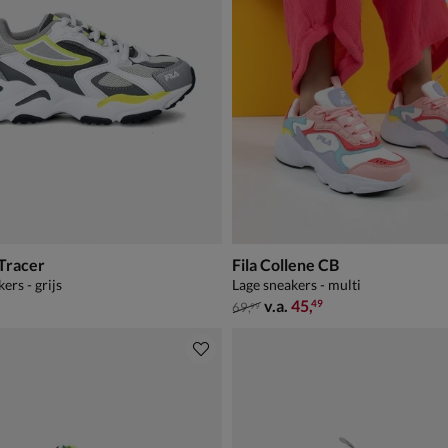
 Tracer
Fila Collene CB
ers - grijs
Lage sneakers - multi
van € 69,99 vanaf € 45,49
v.a.
45
,
49
69
,
99