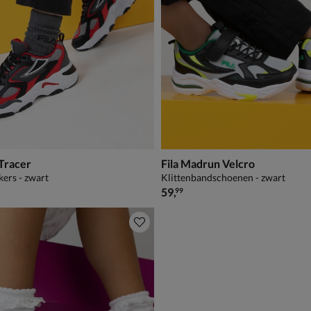
 Tracer
Fila Madrun Velcro
kers - zwart
Klittenbandschoenen - zwart
€ 59,99
59
,
99