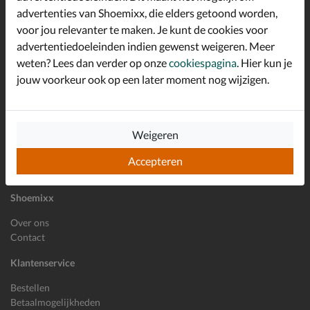
advertenties van Shoemixx, die elders getoond worden,
Altijd op de hoogte zijn?
voor jou relevanter te maken. Je kunt de cookies voor
Schrijf je in voor de Shoemixx nieuwsbrief en ontvang €10,-
*
welkomstkorting!
advertentiedoeleinden indien gewenst weigeren. Meer
weten? Lees dan verder op onze
cookiespagina
. Hier kun je
jouw voorkeur ook op een later moment nog wijzigen.
E-mailadres
Inschrijven
Weigeren
Wil je ons volgen?
Accepteren
Shoemixx
Over ons
Contact
Klantenservice
Bestellen
Betaalmogelijkheden