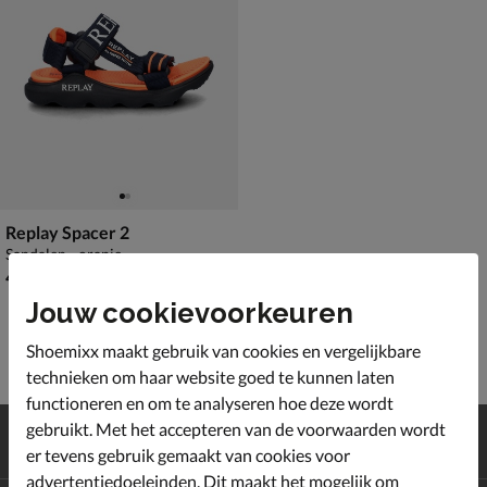
Replay Spacer 2
Sandalen - oranje
€ 49,99
49
,
99
Jouw cookievoorkeuren
Shoemixx maakt gebruik van cookies en vergelijkbare
technieken om haar website goed te kunnen laten
functioneren en om te analyseren hoe deze wordt
Gratis
verzending en retour*
gebruikt. Met het accepteren van de voorwaarden wordt
Achteraf
betalen
er tevens gebruik gemaakt van cookies voor
advertentiedoeleinden. Dit maakt het mogelijk om