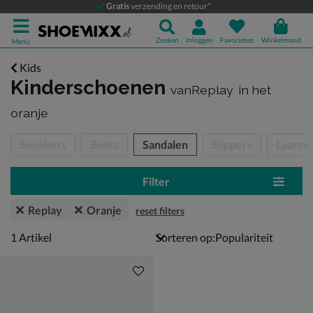
Gratis
verzending en retour*
Zoeken
Inloggen
Favorieten
Winkelmand
Menu
Kids
Kinderschoenen
vanReplay
in het
oranje
tegorieën over
Sneakers
Boots
Sandalen
Slippers
Laarze
Filter
Replay
Oranje
reset filters
1 artikel
1
Artikel
Sorteren op: